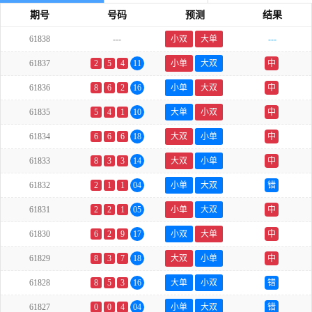
期号
号码
预测
结果
61838
---
小双
大单
---
61837
2
5
4
11
小单
大双
中
61836
8
6
2
16
小单
大双
中
61835
5
4
1
10
大单
小双
中
61834
6
6
6
18
大双
小单
中
61833
8
3
3
14
大双
小单
中
61832
2
1
1
04
小单
大双
错
61831
2
2
1
05
小单
大双
中
61830
6
2
9
17
小双
大单
中
61829
8
3
7
18
大双
小单
中
61828
8
5
3
16
大单
小双
错
61827
0
0
4
04
小单
大双
错