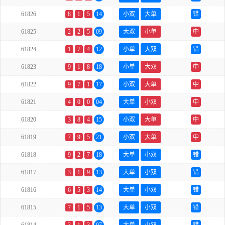
61826
8
1
5
14
小双
大单
错
61825
2
2
5
09
大双
小单
中
61824
1
7
4
12
小单
大双
错
61823
9
1
8
18
小单
大双
中
61822
9
7
1
17
小双
大单
中
61821
4
0
0
04
大单
小双
中
61820
3
8
4
15
小双
大单
中
61819
7
9
5
21
小双
大单
中
61818
9
2
7
18
大单
小双
错
61817
3
1
9
13
大单
小双
错
61816
6
5
3
14
大单
小双
错
61815
7
1
5
13
大单
小双
错