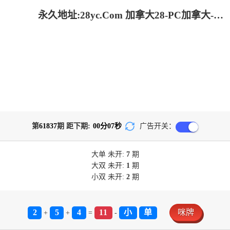
永久地址:28yc.Com 加拿大28-PC加拿大-加拿大pc预测结果走势|加拿大28预测开奖官网咪牌|加拿大预测28在线预测官网_专注研究!
第
61837
期 距下期:
00
分
07
秒
广告开关：
大单
未开:
7
期
大双
未开:
1
期
小双
未开:
2
期
2
5
4
11
小
单
咪牌
+
+
=
-