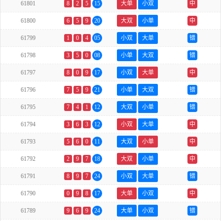
61801
8
2
5
15
大单
小双
中
61800
6
5
9
20
大双
小单
中
61799
1
0
4
05
小双
大单
错
61798
3
5
0
08
小单
大双
错
61797
8
0
9
17
小双
大单
中
61796
7
5
9
21
小单
大双
错
61795
7
4
1
12
大双
小单
错
61794
3
6
3
12
小双
大单
中
61793
5
6
0
11
大双
小单
中
61792
2
9
7
18
大双
小单
中
61791
8
9
7
24
小双
大单
错
61790
0
9
8
17
大单
小双
中
61789
9
6
9
24
大单
小双
错