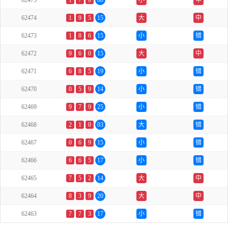
62475
1
7
0
08
小
中
62474
1
9
5
15
大
中
62473
1
8
6
15
小
错
62472
9
6
0
15
大
中
62471
6
8
5
19
小
错
62470
0
5
9
14
小
错
62469
9
7
9
25
小
错
62468
2
1
0
03
大
错
62467
0
6
9
15
小
错
62466
6
6
5
17
小
错
62465
7
5
2
14
大
中
62464
8
3
9
20
大
中
62463
7
7
3
17
小
错