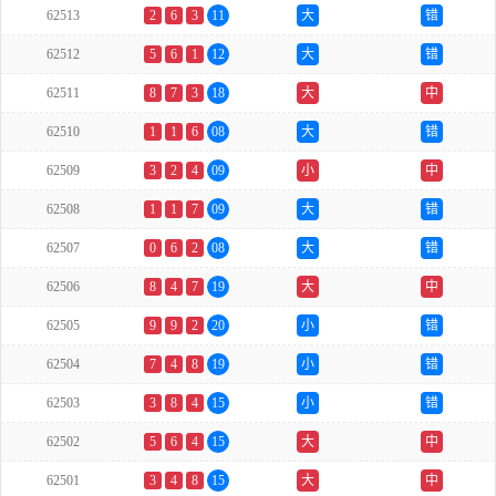
62513
2
6
3
11
大
错
62512
5
6
1
12
大
错
62511
8
7
3
18
大
中
62510
1
1
6
08
大
错
62509
3
2
4
09
小
中
62508
1
1
7
09
大
错
62507
0
6
2
08
大
错
62506
8
4
7
19
大
中
62505
9
9
2
20
小
错
62504
7
4
8
19
小
错
62503
3
8
4
15
小
错
62502
5
6
4
15
大
中
62501
3
4
8
15
大
中