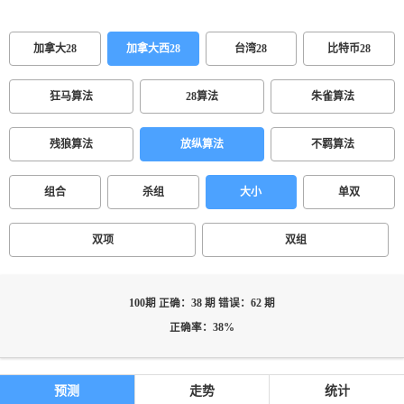
加拿大28
加拿大西28
台湾28
比特币28
狂马算法
28算法
朱雀算法
残狼算法
放纵算法
不羁算法
组合
杀组
大小
单双
双项
双组
100期 正确：38 期 错误：62 期
正确率：38%
预测
走势
统计