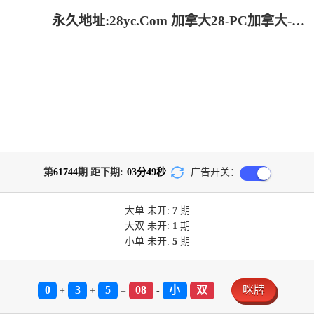
永久地址:28yc.Com 加拿大28-PC加拿大-加拿大pc预测结果走势|加拿大28预测开奖官网咪牌|加拿大预测28在线预测官网_专注研究!
第
61744
期 距下期:
03
分
49
秒
广告开关：
大单
未开:
7
期
大双
未开:
1
期
小单
未开:
5
期
0
3
5
08
小
双
咪牌
+
+
=
-