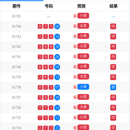
期号
号码
预测
结果
小单
61745
---
殺
---
大双
61744
0
3
5
08
殺
中
小单
61743
2
3
9
14
殺
中
小双
61742
3
9
8
20
殺
中
小单
61741
5
9
6
20
殺
中
小单
61740
6
6
6
18
殺
中
大双
61739
2
8
3
13
殺
中
小单
61738
0
2
3
05
殺
错
小双
61737
5
8
6
19
殺
中
大单
61736
5
7
1
13
殺
中
小双
61735
7
3
1
11
殺
中
小双
61734
2
7
2
11
殺
中