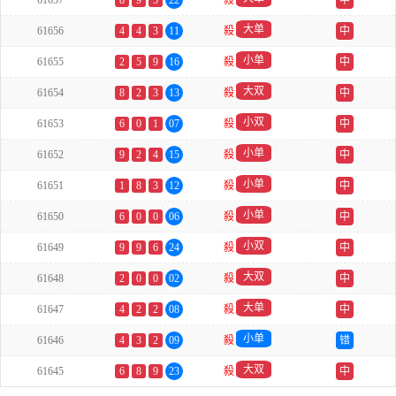
61657
8
9
5
22
殺
中
大单
61656
4
4
3
11
殺
中
小单
61655
2
5
9
16
殺
中
大双
61654
8
2
3
13
殺
中
小双
61653
6
0
1
07
殺
中
小单
61652
9
2
4
15
殺
中
小单
61651
1
8
3
12
殺
中
小单
61650
6
0
0
06
殺
中
小双
61649
9
9
6
24
殺
中
大双
61648
2
0
0
02
殺
中
大单
61647
4
2
2
08
殺
中
小单
61646
4
3
2
09
殺
错
大双
61645
6
8
9
23
殺
中