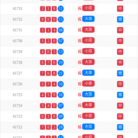
小双
61733
2
1
8
11
殺
中
大单
61732
9
6
0
15
殺
错
大双
61731
3
1
4
08
殺
中
小双
61730
5
2
0
07
殺
中
小双
61729
4
6
5
15
殺
中
大双
61728
6
7
6
19
殺
中
大单
61727
7
6
8
21
殺
错
小单
61726
5
7
4
16
殺
中
大双
61725
4
5
9
18
殺
错
大单
61724
3
4
0
07
殺
中
小双
61723
0
1
8
09
殺
中
大双
61722
7
8
3
18
殺
错
小双