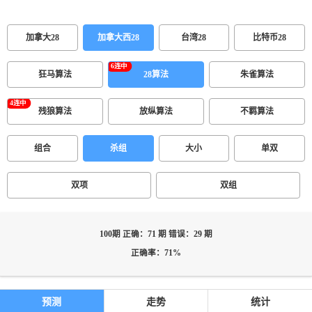
加拿大28
加拿大西28
台湾28
比特币28
狂马算法
28算法
朱雀算法
残狼算法
放纵算法
不羁算法
组合
杀组
大小
单双
双项
双组
100期 正确：71 期 错误：29 期
正确率：71%
预测
走势
统计