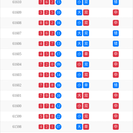
61610
7
6
2
15
小
双
错
61609
3
2
5
10
大
双
中
61608
8
6
2
16
小
双
中
61607
3
6
2
11
大
双
错
61606
4
2
7
13
大
双
错
61605
4
5
8
17
小
单
中
61604
7
2
0
09
小
双
中
61603
9
5
0
14
小
双
中
61602
7
1
8
16
小
单
错
61601
7
9
0
16
大
双
中
61600
1
7
4
12
小
双
中
61599
5
9
8
22
小
双
中
61598
4
2
1
07
大
单
中