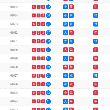
61635
5
9
8
22
小
双
中
61634
4
7
9
20
小
单
错
61633
8
7
6
21
小
双
错
61632
3
2
2
07
大
单
中
61631
3
1
4
08
大
单
错
61630
8
7
6
21
大
单
中
61629
4
2
5
11
大
单
中
61628
9
7
3
19
大
单
中
61627
6
8
7
21
小
双
错
61626
8
7
1
16
小
双
中
61625
0
4
9
13
小
单
中
61624
4
1
6
11
大
单
中