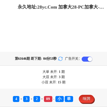
永久地址:28yc.Com 加拿大28-PC加拿大-加拿大pc预测结果走势|加拿大28预测开奖官网咪牌|加拿大预测28在线预测官网_专注研究!
第
61646
期 距下期:
04
分
53
秒
广告开关：
大单
未开:
1
期
大双
未开:
3
期
小双
未开:
15
期
4
3
2
09
小
单
咪牌
+
+
=
-