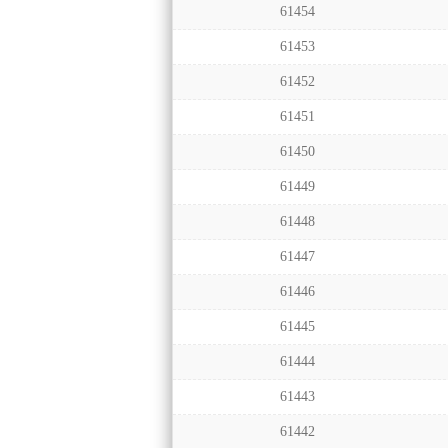
61454
61453
61452
61451
61450
61449
61448
61447
61446
61445
61444
61443
61442