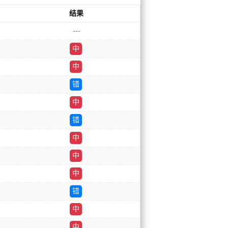
结果
---
中
中
错
中
错
中
中
中
错
中
中