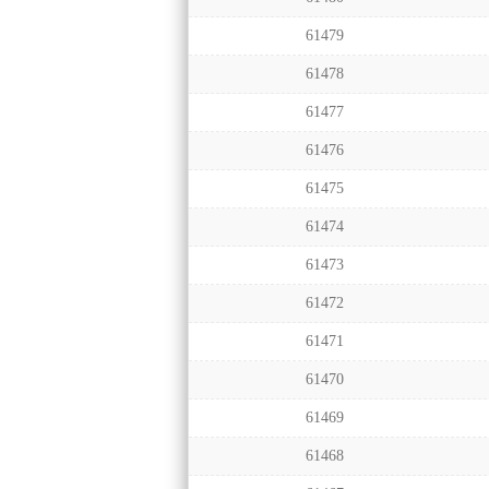
61479
61478
61477
61476
61475
61474
61473
61472
61471
61470
61469
61468