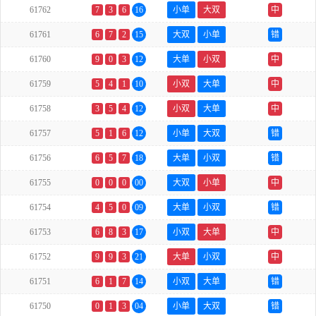
61762
7
3
6
16
小单
大双
中
61761
6
7
2
15
大双
小单
错
61760
9
0
3
12
大单
小双
中
61759
5
4
1
10
小双
大单
中
61758
3
5
4
12
小双
大单
中
61757
5
1
6
12
小单
大双
错
61756
6
5
7
18
大单
小双
错
61755
0
0
0
00
大双
小单
中
61754
4
5
0
09
大单
小双
错
61753
6
8
3
17
小双
大单
中
61752
9
9
3
21
大单
小双
中
61751
6
1
7
14
小双
大单
错
61750
0
1
3
04
小单
大双
错