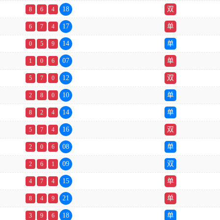
18
双
8
6
4
17
单
6
7
4
14
单
0
5
9
07
单
1
0
6
12
双
5
7
0
10
单
2
8
0
14
单
8
2
4
16
双
5
7
4
08
单
2
0
6
09
双
2
6
1
15
单
4
7
4
21
单
8
4
9
18
单
3
9
6