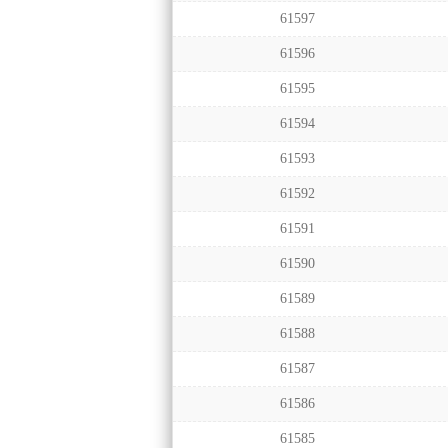
61597
61596
61595
61594
61593
61592
61591
61590
61589
61588
61587
61586
61585