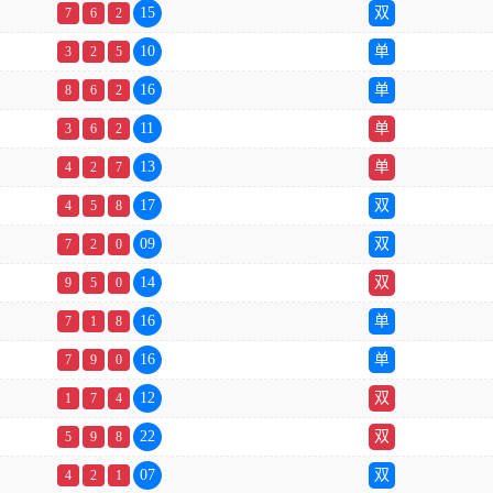
15
双
7
6
2
10
单
3
2
5
16
单
8
6
2
11
单
3
6
2
13
单
4
2
7
17
双
4
5
8
09
双
7
2
0
14
双
9
5
0
16
单
7
1
8
16
单
7
9
0
12
双
1
7
4
22
双
5
9
8
07
双
4
2
1