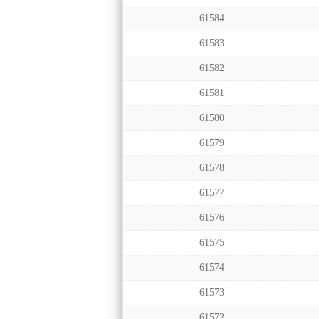
61584
61583
61582
61581
61580
61579
61578
61577
61576
61575
61574
61573
61572