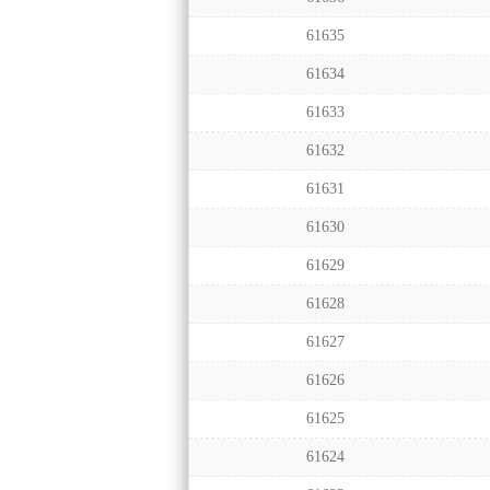
61635
61634
61633
61632
61631
61630
61629
61628
61627
61626
61625
61624