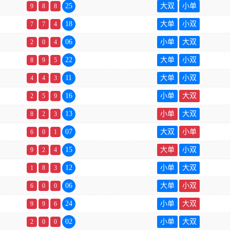
25
大双
小单
9
8
8
18
大单
小双
7
7
4
06
小单
大双
2
0
4
22
大单
小双
8
9
5
11
大单
小双
4
4
3
16
小单
大双
2
5
9
13
小单
大双
8
2
3
07
大双
小单
6
0
1
15
大单
小双
9
2
4
12
小单
大双
1
8
3
06
大单
小双
6
0
0
24
小单
大双
9
9
6
02
小单
大双
2
0
0