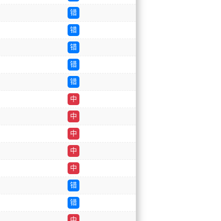
错
错
错
错
错
中
中
中
中
中
错
错
中