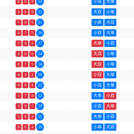
14
小双
大单
6
0
8
12
大双
小单
4
8
0
21
小单
大双
7
9
5
16
小双
大单
4
7
5
17
大单
小双
7
9
1
14
大双
小单
2
6
6
14
大双
小单
6
7
1
10
小双
大单
4
3
3
22
小双
大单
9
9
4
12
大单
小双
1
7
4
19
小双
大单
3
9
7
11
大单
小双
1
6
4
10
小单
大双
6
0
4