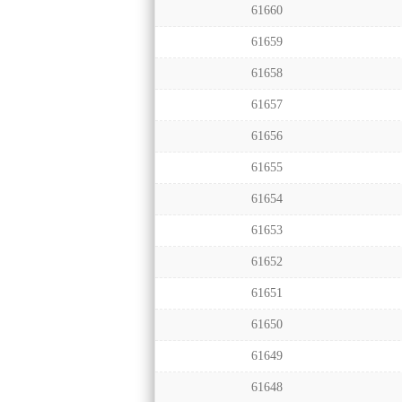
61660
61659
61658
61657
61656
61655
61654
61653
61652
61651
61650
61649
61648