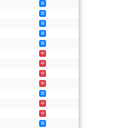
错
错
错
错
错
中
中
中
中
错
中
中
错