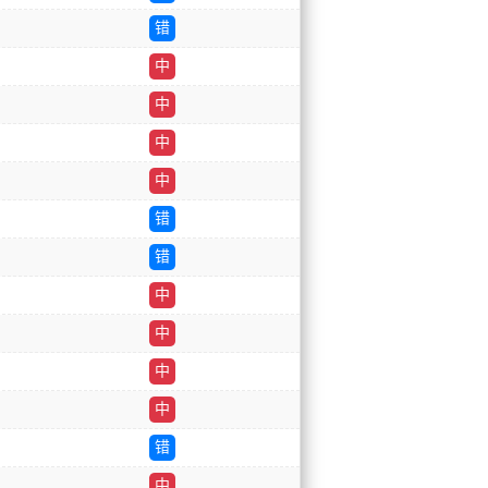
错
中
中
中
中
错
错
中
中
中
中
错
中