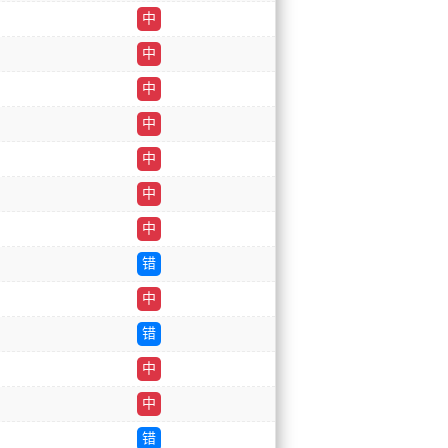
中
中
中
中
中
中
中
错
中
错
中
中
错