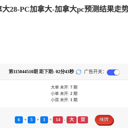
第
115044510
期 距下期:
02
分
43
秒
广告开关：
大单
未开:
7
期
小单
未开:
2
期
小双
未开:
1
期
6
+
5
+
3
=
14
-
大
双
咪牌