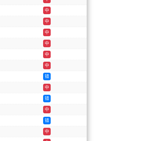
中
中
中
中
中
中
错
中
错
中
错
中