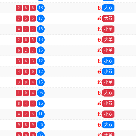
18
殺
大双
2
8
8
17
殺
大双
7
5
5
18
殺
小单
4
7
7
13
殺
大单
2
6
5
15
殺
小单
6
2
7
12
殺
小双
3
6
3
12
殺
小双
4
8
0
15
殺
小单
3
8
4
05
殺
大双
1
0
4
16
殺
小双
8
4
4
11
殺
小双
4
2
5
26
殺
大双
9
8
9
06
殺
大单
6
0
0