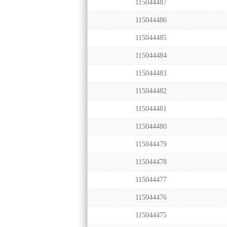
115044487
115044486
115044485
115044484
115044483
115044482
115044481
115044480
115044479
115044478
115044477
115044476
115044475