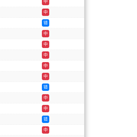
中
中
错
中
中
中
中
中
错
中
中
错
中