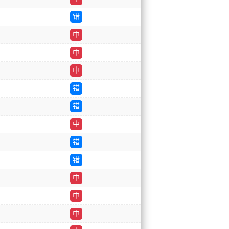
错
中
中
中
错
错
中
错
错
中
中
中