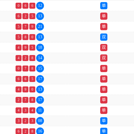
12
单
0
6
6
13
单
6
2
5
21
单
5
7
9
13
双
5
8
0
18
双
4
9
5
14
双
4
2
8
15
单
0
7
8
17
单
6
6
5
13
单
4
9
0
17
单
2
7
8
11
单
4
3
4
08
单
3
2
3
16
单
6
2
8