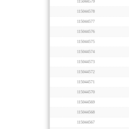
115044579
115044578
115044577
115044576
115044575
115044574
115044573
115044572
115044571
115044570
115044569
115044568
115044567