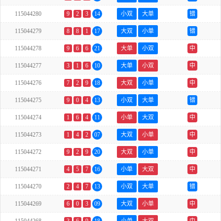
115044280
9
2
3
14
小双
大单
错
115044279
8
8
1
17
大双
小单
错
115044278
9
6
6
21
大单
小双
中
115044277
3
1
6
10
大单
小双
中
115044276
7
2
9
18
大双
小单
中
115044275
9
0
4
13
小双
大单
错
115044274
1
6
4
11
小单
大双
中
115044273
1
4
2
07
大双
小单
中
115044272
9
2
9
20
大双
小单
中
115044271
4
5
7
16
小单
大双
中
115044270
2
4
7
13
小双
大单
错
115044269
6
0
3
09
大双
小单
中