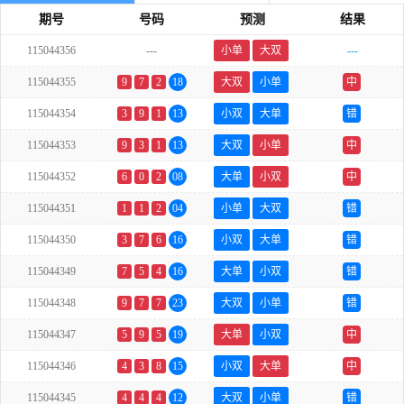
期号
号码
预测
结果
115044356
---
小单
大双
---
115044355
9
7
2
18
大双
小单
中
115044354
3
9
1
13
小双
大单
错
115044353
9
3
1
13
大双
小单
中
115044352
6
0
2
08
大单
小双
中
115044351
1
1
2
04
小单
大双
错
115044350
3
7
6
16
小双
大单
错
115044349
7
5
4
16
大单
小双
错
115044348
9
7
7
23
大双
小单
错
115044347
5
9
5
19
大单
小双
中
115044346
4
3
8
15
小双
大单
中
115044345
4
4
4
12
大双
小单
错