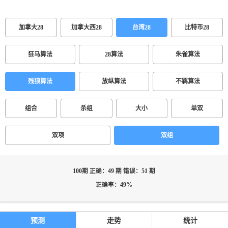
加拿大28
加拿大西28
台湾28
比特币28
狂马算法
28算法
朱雀算法
残狼算法
放纵算法
不羁算法
组合
杀组
大小
单双
双项
双组
100期 正确：49 期 错误：51 期
正确率：49%
预测
走势
统计