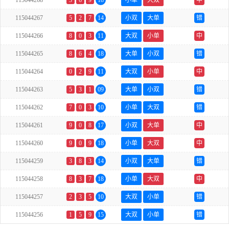
115044268
3
6
9
18
小单
大双
中
115044267
5
2
7
14
小双
大单
错
115044266
8
0
3
11
大双
小单
中
115044265
8
6
4
18
大单
小双
错
115044264
0
2
9
11
大双
小单
中
115044263
5
3
1
09
大单
小双
错
115044262
7
0
3
10
小单
大双
错
115044261
9
0
8
17
小双
大单
中
115044260
9
0
9
18
小单
大双
中
115044259
3
8
3
14
小双
大单
错
115044258
8
3
7
18
小单
大双
中
115044257
2
3
5
10
大双
小单
错
115044256
1
5
9
15
大双
小单
错