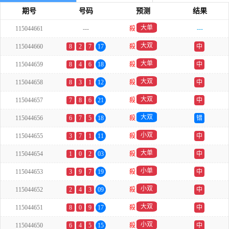
期号
号码
预测
结果
大单
115044661
---
殺
---
大双
115044660
8
2
7
17
殺
中
大单
115044659
8
4
6
18
殺
中
大双
115044658
8
3
1
12
殺
中
大双
115044657
7
8
6
21
殺
中
大双
115044656
6
7
5
18
殺
错
小双
115044655
3
7
1
11
殺
中
大单
115044654
1
0
2
03
殺
中
小单
115044653
3
9
7
19
殺
中
小双
115044652
2
4
3
09
殺
中
大双
115044651
8
0
9
17
殺
中
小双
115044650
6
4
5
15
殺
中