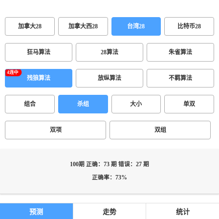
加拿大28
加拿大西28
台湾28
比特币28
狂马算法
28算法
朱雀算法
残狼算法
放纵算法
不羁算法
组合
杀组
大小
单双
双项
双组
100期 正确：73 期 错误：27 期
正确率：73%
预测
走势
统计