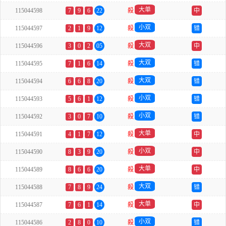
大单
115044598
7
9
6
22
殺
中
小双
115044597
2
1
9
12
殺
错
大双
115044596
3
0
2
05
殺
中
大双
115044595
7
1
6
14
殺
错
大双
115044594
6
6
8
20
殺
错
小双
115044593
5
6
1
12
殺
错
小双
115044592
3
0
7
10
殺
错
大单
115044591
4
1
7
12
殺
中
小双
115044590
8
3
9
20
殺
中
大单
115044589
8
6
6
20
殺
中
大双
115044588
7
8
9
24
殺
错
大单
115044587
7
6
1
14
殺
中
小双
115044586
2
8
0
10
殺
错