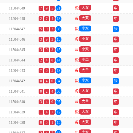
大双
115044649
7
9
5
21
殺
中
大双
115044648
2
7
4
13
殺
中
小双
115044647
5
0
3
08
殺
错
小双
115044646
3
9
3
15
殺
中
小双
115044645
3
9
3
15
殺
中
小单
115044644
2
4
8
14
殺
中
大单
115044643
7
6
5
18
殺
中
小双
115044642
0
4
0
04
殺
错
大双
115044641
0
2
4
06
殺
中
大单
115044640
3
4
0
07
殺
中
大双
115044639
1
4
7
12
殺
中
大双
115044638
9
5
1
15
殺
中
大双