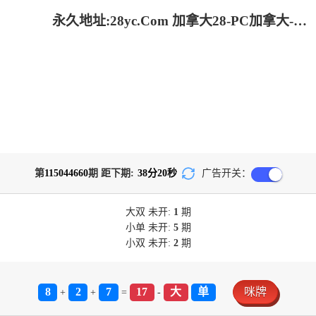
永久地址:28yc.Com 加拿大28-PC加拿大-加拿大pc预测结果走势|加拿大28预测开奖官网咪牌|加拿大预测28在线预测官网_专注研究!
第
115044660
期 距下期:
38
分
20
秒
广告开关：
大双
未开:
1
期
小单
未开:
5
期
小双
未开:
2
期
8
2
7
17
大
单
咪牌
+
+
=
-