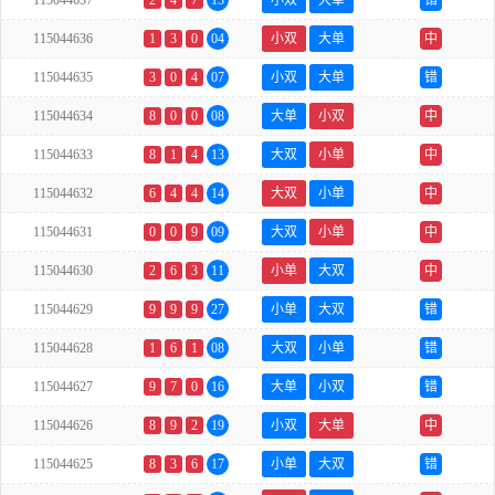
115044637
2
4
7
13
小双
大单
错
115044636
1
3
0
04
小双
大单
中
115044635
3
0
4
07
小双
大单
错
115044634
8
0
0
08
大单
小双
中
115044633
8
1
4
13
大双
小单
中
115044632
6
4
4
14
大双
小单
中
115044631
0
0
9
09
大双
小单
中
115044630
2
6
3
11
小单
大双
中
115044629
9
9
9
27
小单
大双
错
115044628
1
6
1
08
大双
小单
错
115044627
9
7
0
16
大单
小双
错
115044626
8
9
2
19
小双
大单
中
115044625
8
3
6
17
小单
大双
错