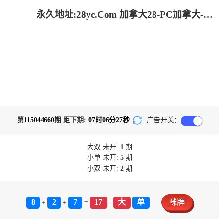
永久地址:28yc.Com 加拿大28-PC加拿大-加拿大pc预测结果走势|加拿大28预测开奖官网咪牌|加拿大预测28在线预测官网_专注研究!
第
115044660
期 距下期:
07
时
06
分
27
秒
广告开关：
大双
未开:
1
期
小单
未开:
5
期
小双
未开:
2
期
8
2
7
17
大
单
咪牌
+
+
=
-