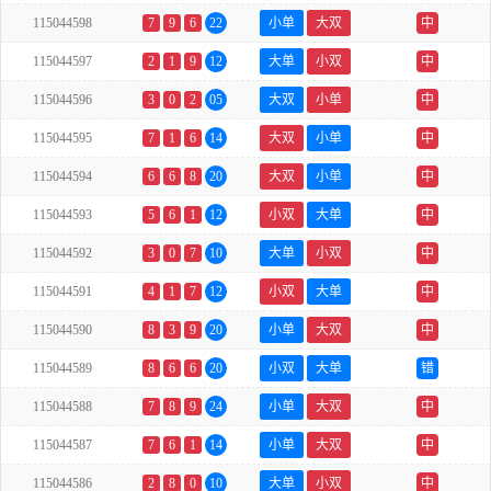
115044598
7
9
6
22
小单
大双
中
115044597
2
1
9
12
大单
小双
中
115044596
3
0
2
05
大双
小单
中
115044595
7
1
6
14
大双
小单
中
115044594
6
6
8
20
大双
小单
中
115044593
5
6
1
12
小双
大单
中
115044592
3
0
7
10
大单
小双
中
115044591
4
1
7
12
小双
大单
中
115044590
8
3
9
20
小单
大双
中
115044589
8
6
6
20
小双
大单
错
115044588
7
8
9
24
小单
大双
中
115044587
7
6
1
14
小单
大双
中
115044586
2
8
0
10
大单
小双
中