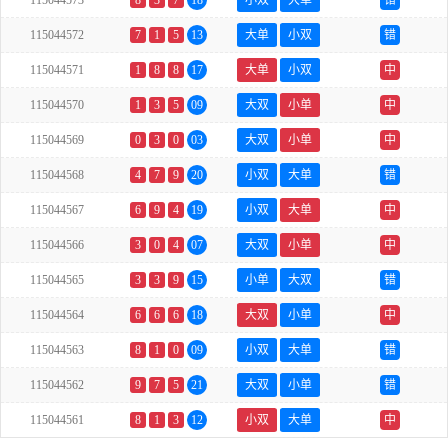
115044573
8
3
7
18
小双
大单
错
115044572
7
1
5
13
大单
小双
错
115044571
1
8
8
17
大单
小双
中
115044570
1
3
5
09
大双
小单
中
115044569
0
3
0
03
大双
小单
中
115044568
4
7
9
20
小双
大单
错
115044567
6
9
4
19
小双
大单
中
115044566
3
0
4
07
大双
小单
中
115044565
3
3
9
15
小单
大双
错
115044564
6
6
6
18
大双
小单
中
115044563
8
1
0
09
小双
大单
错
115044562
9
7
5
21
大双
小单
错
115044561
8
1
3
12
小双
大单
中