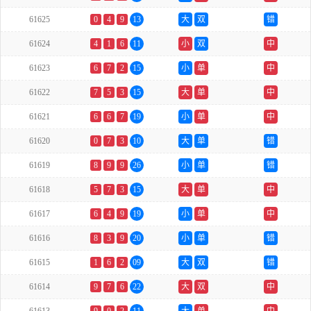
61625
0
4
9
13
大
双
错
61624
4
1
6
11
小
双
中
61623
6
7
2
15
小
单
中
61622
7
5
3
15
大
单
中
61621
6
6
7
19
小
单
中
61620
0
7
3
10
大
单
错
61619
8
9
9
26
小
单
错
61618
5
7
3
15
大
单
中
61617
6
4
9
19
小
单
中
61616
8
3
9
20
小
单
错
61615
1
6
2
09
大
双
错
61614
9
7
6
22
大
双
中