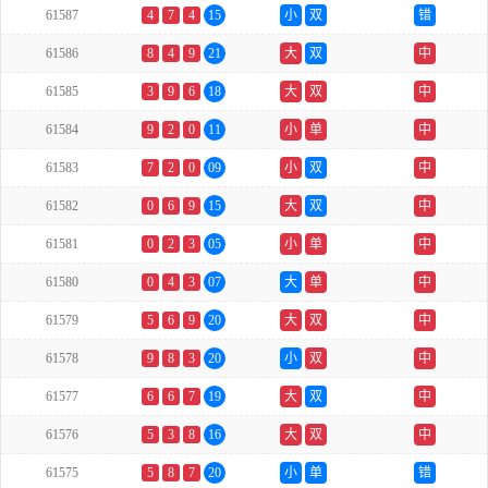
61587
4
7
4
15
小
双
错
61586
8
4
9
21
大
双
中
61585
3
9
6
18
大
双
中
61584
9
2
0
11
小
单
中
61583
7
2
0
09
小
双
中
61582
0
6
9
15
大
双
中
61581
0
2
3
05
小
单
中
61580
0
4
3
07
大
单
中
61579
5
6
9
20
大
双
中
61578
9
8
3
20
小
双
中
61577
6
6
7
19
大
双
中
61576
5
3
8
16
大
双
中
61575
5
8
7
20
小
单
错