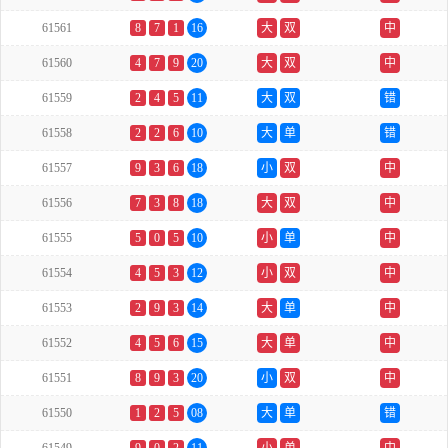
61561
8
7
1
16
大
双
中
61560
4
7
9
20
大
双
中
61559
2
4
5
11
大
双
错
61558
2
2
6
10
大
单
错
61557
9
3
6
18
小
双
中
61556
7
3
8
18
大
双
中
61555
5
0
5
10
小
单
中
61554
4
5
3
12
小
双
中
61553
2
9
3
14
大
单
中
61552
4
5
6
15
大
单
中
61551
8
9
3
20
小
双
中
61550
1
2
5
08
大
单
错