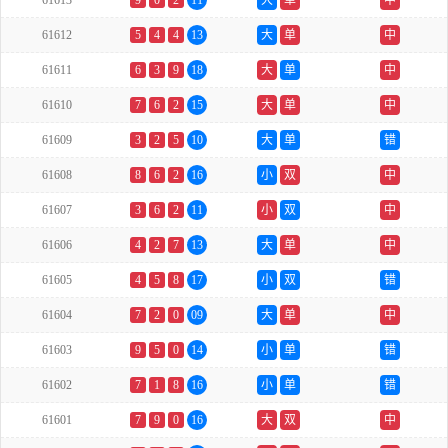
61613
9
0
2
11
大
单
中
61612
5
4
4
13
大
单
中
61611
6
3
9
18
大
单
中
61610
7
6
2
15
大
单
中
61609
3
2
5
10
大
单
错
61608
8
6
2
16
小
双
中
61607
3
6
2
11
小
双
中
61606
4
2
7
13
大
单
中
61605
4
5
8
17
小
双
错
61604
7
2
0
09
大
单
中
61603
9
5
0
14
小
单
错
61602
7
1
8
16
小
单
错
61601
7
9
0
16
大
双
中