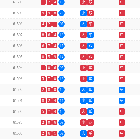
61600
1
7
4
12
小
双
中
61599
5
9
8
22
小
双
中
61598
4
2
1
07
大
单
中
61597
8
6
4
18
大
单
中
61596
6
7
4
17
大
双
中
61595
0
5
9
14
大
双
中
61594
1
0
6
07
小
单
中
61593
5
7
0
12
小
单
中
61592
2
8
0
10
大
单
错
61591
8
2
4
14
小
单
错
61590
5
7
4
16
大
单
中
61589
2
0
6
08
小
双
中
61588
2
6
1
09
大
单
中