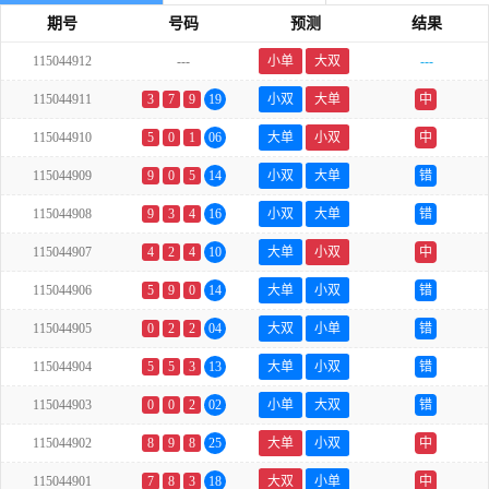
期号
号码
预测
结果
115044912
---
小单
大双
---
115044911
3
7
9
19
小双
大单
中
115044910
5
0
1
06
大单
小双
中
115044909
9
0
5
14
小双
大单
错
115044908
9
3
4
16
小双
大单
错
115044907
4
2
4
10
大单
小双
中
115044906
5
9
0
14
大单
小双
错
115044905
0
2
2
04
大双
小单
错
115044904
5
5
3
13
大单
小双
错
115044903
0
0
2
02
小单
大双
错
115044902
8
9
8
25
大单
小双
中
115044901
7
8
3
18
大双
小单
中