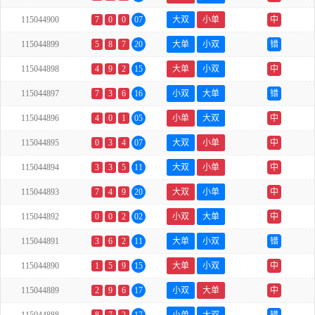
115044900
7
0
0
07
大双
小单
中
115044899
5
8
7
20
大单
小双
错
115044898
4
9
2
15
大单
小双
中
115044897
7
3
6
16
小双
大单
错
115044896
4
0
1
05
小单
大双
中
115044895
0
3
4
07
大双
小单
中
115044894
3
3
5
11
大双
小单
中
115044893
7
4
9
20
大双
小单
中
115044892
0
0
2
02
小双
大单
中
115044891
3
6
2
11
大单
小双
错
115044890
1
5
9
15
大单
小双
中
115044889
2
9
6
17
小双
大单
中