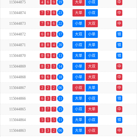
115044875
4
6
9
19
大单
小双
中
115044874
7
7
9
23
大单
小双
中
115044873
7
9
6
22
小单
大双
中
115044872
6
8
3
17
大双
小单
错
115044871
8
8
4
20
小双
大单
错
115044870
0
9
4
13
大单
小双
错
115044869
8
3
3
14
小单
大双
中
115044868
9
6
3
18
小单
大双
中
115044867
2
2
2
06
小双
大单
中
115044866
6
3
2
11
大单
小双
错
115044865
1
7
7
15
小双
大单
中
115044864
5
1
5
11
大单
小双
错
115044863
1
3
2
06
大单
小双
中