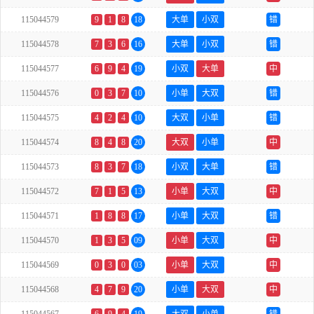
115044579
9
1
8
18
大单
小双
错
115044578
7
3
6
16
大单
小双
错
115044577
6
9
4
19
小双
大单
中
115044576
0
3
7
10
小单
大双
错
115044575
4
2
4
10
大双
小单
错
115044574
8
4
8
20
大双
小单
中
115044573
8
3
7
18
小双
大单
错
115044572
7
1
5
13
小单
大双
中
115044571
1
8
8
17
小单
大双
错
115044570
1
3
5
09
小单
大双
中
115044569
0
3
0
03
小单
大双
中
115044568
4
7
9
20
小单
大双
中