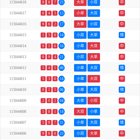
115044618
8
8
7
23
大单
小双
中
115044617
6
4
3
13
小单
大双
中
115044616
9
6
2
17
大单
小双
中
115044615
1
5
8
14
小双
大单
错
115044614
9
1
6
16
小单
大双
中
115044613
8
9
4
21
小双
大单
中
115044612
3
4
1
08
小单
大双
错
115044611
5
3
6
14
小单
大双
中
115044610
0
1
5
06
小单
大双
错
115044609
2
0
2
04
大单
小双
中
115044608
5
8
1
14
大双
小单
中
115044607
5
9
7
21
小单
大双
错
115044606
9
6
8
23
小双
大单
中