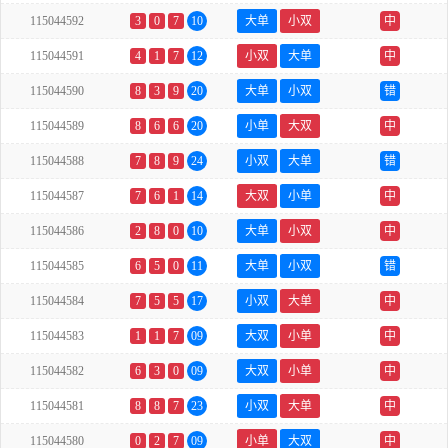
115044592
3
0
7
10
大单
小双
中
115044591
4
1
7
12
小双
大单
中
115044590
8
3
9
20
大单
小双
错
115044589
8
6
6
20
小单
大双
中
115044588
7
8
9
24
小双
大单
错
115044587
7
6
1
14
大双
小单
中
115044586
2
8
0
10
大单
小双
中
115044585
6
5
0
11
大单
小双
错
115044584
7
5
5
17
小双
大单
中
115044583
1
1
7
09
大双
小单
中
115044582
6
3
0
09
大双
小单
中
115044581
8
8
7
23
小双
大单
中
115044580
0
2
7
09
小单
大双
中