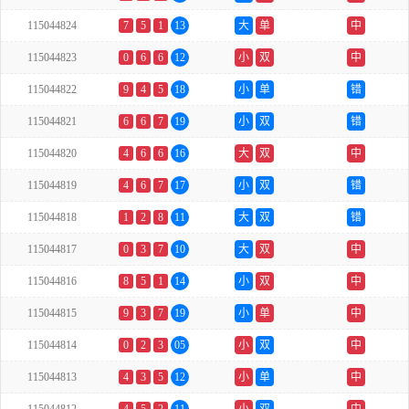
115044824
7
5
1
13
大
单
中
115044823
0
6
6
12
小
双
中
115044822
9
4
5
18
小
单
错
115044821
6
6
7
19
小
双
错
115044820
4
6
6
16
大
双
中
115044819
4
6
7
17
小
双
错
115044818
1
2
8
11
大
双
错
115044817
0
3
7
10
大
双
中
115044816
8
5
1
14
小
双
中
115044815
9
3
7
19
小
单
中
115044814
0
2
3
05
小
双
中
115044813
4
3
5
12
小
单
中