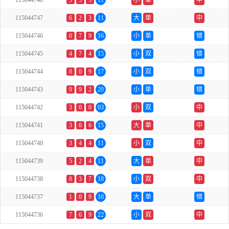
115044748
3
3
5
11
小
单
中
115044747
6
2
3
11
大
单
中
115044746
0
7
9
16
小
单
错
115044745
4
7
4
15
小
双
错
115044744
8
0
9
17
小
双
错
115044743
9
9
2
20
小
单
错
115044742
3
0
0
03
小
双
中
115044741
3
6
6
15
大
单
中
115044740
3
4
4
11
小
双
中
115044739
5
2
4
11
大
单
中
115044738
8
3
7
18
小
双
中
115044737
1
0
9
10
大
单
错
115044736
7
6
9
22
小
双
中