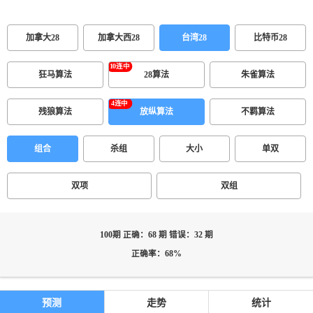
加拿大28
加拿大西28
台湾28
比特币28
狂马算法
28算法
朱雀算法
残狼算法
放纵算法
不羁算法
组合
杀组
大小
单双
双项
双组
100期 正确：68 期 错误：32 期
正确率：68%
预测
走势
统计