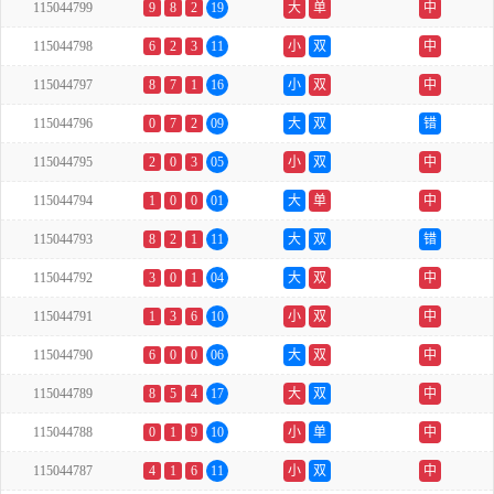
115044799
9
8
2
19
大
单
中
115044798
6
2
3
11
小
双
中
115044797
8
7
1
16
小
双
中
115044796
0
7
2
09
大
双
错
115044795
2
0
3
05
小
双
中
115044794
1
0
0
01
大
单
中
115044793
8
2
1
11
大
双
错
115044792
3
0
1
04
大
双
中
115044791
1
3
6
10
小
双
中
115044790
6
0
0
06
大
双
中
115044789
8
5
4
17
大
双
中
115044788
0
1
9
10
小
单
中
115044787
4
1
6
11
小
双
中