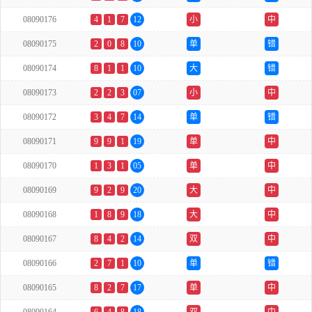
08090176
4
1
7
12
小
中
08090175
2
0
8
10
单
错
08090174
8
1
1
10
大
错
08090173
2
2
3
07
小
中
08090172
3
4
7
14
单
错
08090171
9
9
1
19
单
中
08090170
1
3
1
05
单
中
08090169
9
2
9
20
大
中
08090168
1
8
9
18
大
中
08090167
8
4
2
14
双
中
08090166
2
7
1
10
单
错
08090165
8
2
7
17
单
中