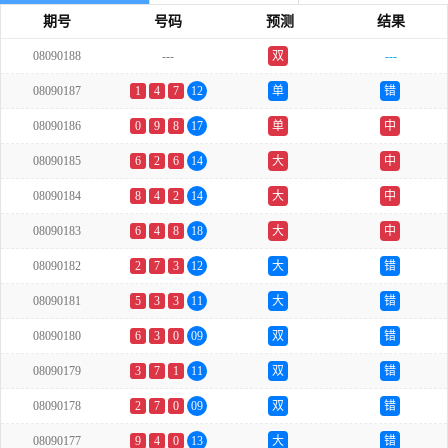
期号
号码
预测
结果
08090188
---
双
---
08090187
1
4
7
12
单
错
08090186
0
9
8
17
单
中
08090185
6
2
6
14
大
中
08090184
8
4
2
14
大
中
08090183
6
4
8
18
大
中
08090182
2
7
3
12
大
错
08090181
5
3
3
11
大
错
08090180
6
3
0
09
双
错
08090179
3
7
1
11
双
错
08090178
2
7
0
09
双
错
08090177
9
4
0
13
大
错