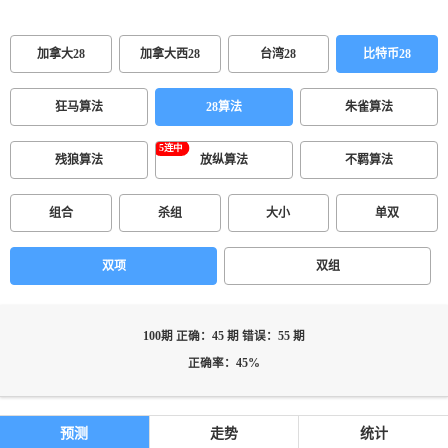
加拿大28
加拿大西28
台湾28
比特币28
狂马算法
28算法
朱雀算法
残狼算法
放纵算法
不羁算法
组合
杀组
大小
单双
双项
双组
100期 正确：45 期 错误：55 期
正确率：45%
预测
走势
统计