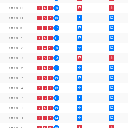
08090112
7
6
7
20
双
中
08090111
0
5
5
10
大
错
08090110
0
2
5
07
双
错
08090109
1
8
2
11
双
错
08090108
7
4
9
20
单
错
08090107
3
5
0
08
双
中
08090106
7
6
8
21
小
错
08090105
7
5
7
19
双
错
08090104
6
3
7
16
小
错
08090103
3
3
5
11
大
错
08090102
4
8
7
19
小
错
08090101
7
2
5
14
小
错