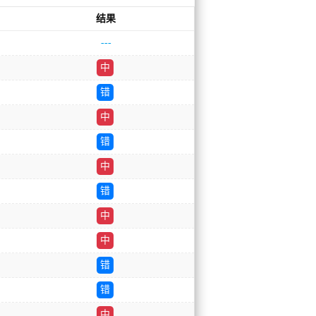
结果
---
中
错
中
错
中
错
中
中
错
错
中