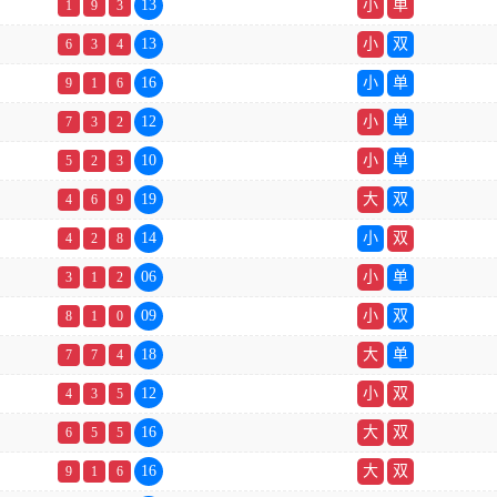
13
小
单
1
9
3
13
小
双
6
3
4
16
小
单
9
1
6
12
小
单
7
3
2
10
小
单
5
2
3
19
大
双
4
6
9
14
小
双
4
2
8
06
小
单
3
1
2
09
小
双
8
1
0
18
大
单
7
7
4
12
小
双
4
3
5
16
大
双
6
5
5
16
大
双
9
1
6