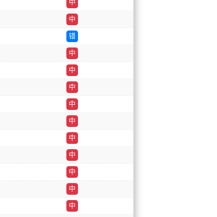
中
中
错
中
中
中
中
中
中
中
中
中
中