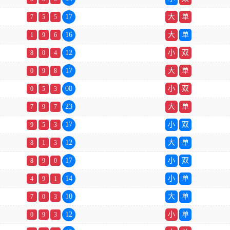
17
大
单
7
5
5
16
大
单
1
9
6
12
小
双
8
0
4
17
大
单
0
9
8
08
小
双
0
5
3
23
大
单
7
9
7
17
小
双
9
5
3
12
大
单
8
1
3
17
小
双
8
9
0
14
小
单
4
9
1
10
大
单
7
0
3
12
小
单
0
9
3