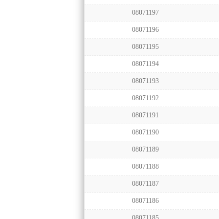
08071197
08071196
08071195
08071194
08071193
08071192
08071191
08071190
08071189
08071188
08071187
08071186
08071185