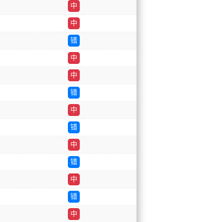
中
中
错
中
中
错
中
错
中
错
中
错
中