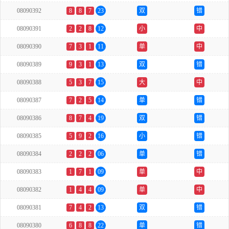
08090392
8
8
7
23
双
错
08090391
2
2
8
12
小
中
08090390
7
3
1
11
单
中
08090389
9
3
1
13
双
错
08090388
5
3
7
15
大
中
08090387
7
2
5
14
单
错
08090386
8
7
4
19
双
错
08090385
5
9
2
16
小
错
08090384
2
2
2
06
单
错
08090383
1
7
1
09
单
中
08090382
1
4
4
09
单
中
08090381
7
4
2
13
双
错
08090380
6
8
8
22
单
错