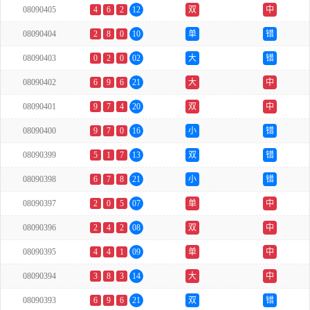
08090405
4
6
2
12
双
中
08090404
2
8
0
10
单
错
08090403
0
2
0
02
大
错
08090402
6
9
6
21
大
中
08090401
9
7
4
20
双
中
08090400
9
7
0
16
小
错
08090399
5
1
7
13
双
错
08090398
6
7
8
21
小
错
08090397
2
0
5
07
单
中
08090396
2
4
2
08
双
中
08090395
4
4
1
09
单
中
08090394
3
8
3
14
大
中
08090393
6
9
6
21
双
错