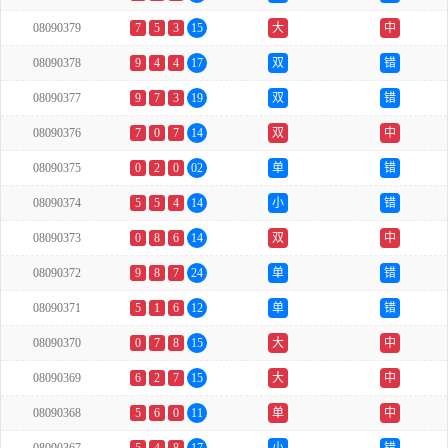
08090379
7
5
3
15
大
中
08090378
9
4
4
17
双
错
08090377
9
7
3
19
双
错
08090376
7
0
7
14
双
中
08090375
0
2
0
02
单
错
08090374
5
5
4
14
小
错
08090373
0
8
6
14
双
中
08090372
9
8
7
24
单
错
08090371
5
1
6
12
单
错
08090370
0
7
8
15
大
中
08090369
6
2
7
15
大
中
08090368
5
6
0
11
单
中