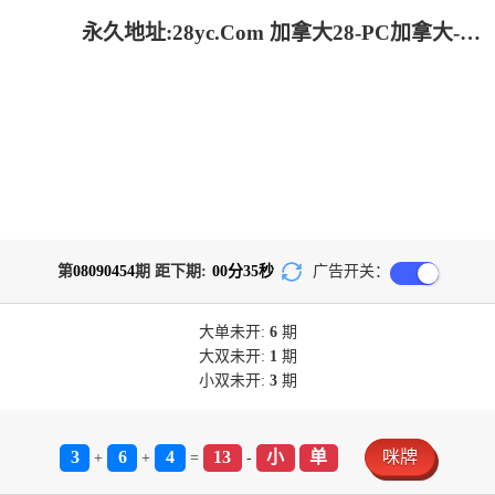
永久地址:28yc.Com 加拿大28-PC加拿大-加拿大pc预测结果走势|加拿大28预测开奖官网咪牌|加拿大预测28在线预测官网_专注研究!
第
08090454
期 距下期:
00
分
35
秒
广告开关：
大单
未开:
6
期
大双
未开:
1
期
小双
未开:
3
期
3
6
4
13
小
单
咪牌
+
+
=
-