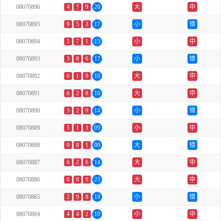
08070896
4
7
9
20
大
中
08070895
9
5
3
17
小
错
08070894
5
7
1
13
小
中
08070893
3
8
6
17
小
错
08070892
6
1
9
16
大
中
08070891
6
2
8
16
大
中
08070890
3
2
9
14
小
错
08070889
5
1
3
09
小
中
08070888
0
8
1
09
大
错
08070887
6
2
6
14
大
中
08070886
6
8
9
23
大
中
08070885
2
9
8
19
小
错
08070884
4
4
2
10
小
中