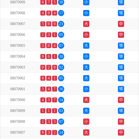
08070909
6
7
5
18
小
错
08070908
4
9
4
17
小
错
08070907
5
9
9
23
大
中
08070906
1
3
1
05
小
中
08070905
3
0
4
07
大
错
08070904
9
6
1
16
小
错
08070903
0
2
0
02
大
错
08070902
0
4
1
05
大
错
08070901
5
4
7
16
小
错
08070900
4
3
7
14
大
中
08070899
1
1
1
03
大
错
08070898
1
3
3
07
小
中
08070897
9
3
2
14
大
中