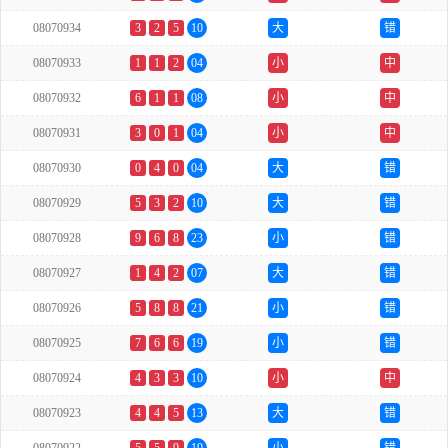
08070934
3
2
5
10
大
错
08070933
1
1
2
04
小
中
08070932
6
1
1
08
小
中
08070931
3
0
1
04
小
中
08070930
0
4
0
04
大
错
08070929
5
3
2
10
大
错
08070928
9
6
8
23
小
错
08070927
1
4
2
07
大
错
08070926
5
8
8
21
小
错
08070925
7
6
6
19
小
错
08070924
4
3
3
10
小
中
08070923
4
4
5
13
大
错