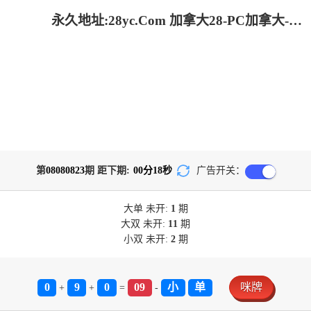
永久地址:28yc.Com 加拿大28-PC加拿大-加拿大pc预测结果走势|加拿大28预测开奖官网咪牌|加拿大预测28在线预测官网_专注研究!
第
08080823
期 距下期:
00
分
18
秒
广告开关：
大单
未开:
1
期
大双
未开:
11
期
小双
未开:
2
期
0
9
0
09
小
单
咪牌
+
+
=
-