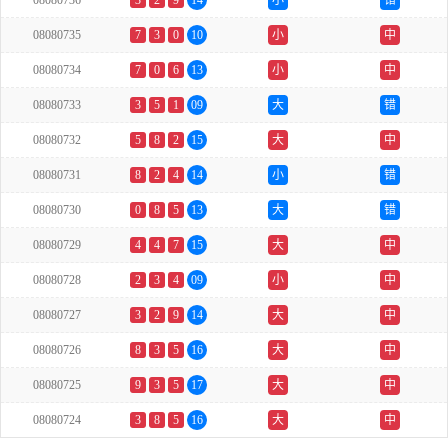
08080736
3
2
9
14
小
错
08080735
7
3
0
10
小
中
08080734
7
0
6
13
小
中
08080733
3
5
1
09
大
错
08080732
5
8
2
15
大
中
08080731
8
2
4
14
小
错
08080730
0
8
5
13
大
错
08080729
4
4
7
15
大
中
08080728
2
3
4
09
小
中
08080727
3
2
9
14
大
中
08080726
8
3
5
16
大
中
08080725
9
3
5
17
大
中
08080724
3
8
5
16
大
中