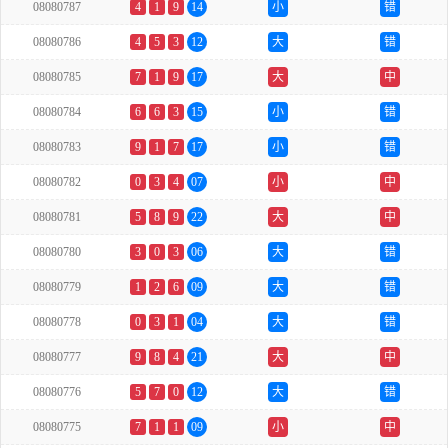
08080787
4
1
9
14
小
错
08080786
4
5
3
12
大
错
08080785
7
1
9
17
大
中
08080784
6
6
3
15
小
错
08080783
9
1
7
17
小
错
08080782
0
3
4
07
小
中
08080781
5
8
9
22
大
中
08080780
3
0
3
06
大
错
08080779
1
2
6
09
大
错
08080778
0
3
1
04
大
错
08080777
9
8
4
21
大
中
08080776
5
7
0
12
大
错
08080775
7
1
1
09
小
中