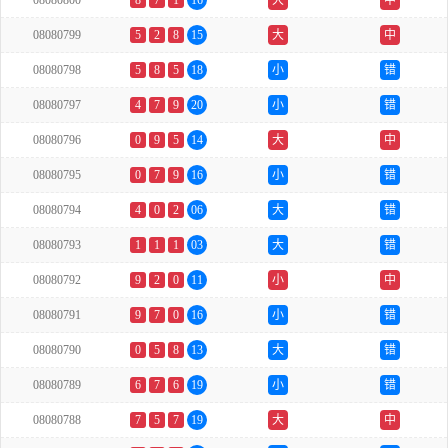
08080800
8
7
1
16
大
中
08080799
5
2
8
15
大
中
08080798
5
8
5
18
小
错
08080797
4
7
9
20
小
错
08080796
0
9
5
14
大
中
08080795
0
7
9
16
小
错
08080794
4
0
2
06
大
错
08080793
1
1
1
03
大
错
08080792
9
2
0
11
小
中
08080791
9
7
0
16
小
错
08080790
0
5
8
13
大
错
08080789
6
7
6
19
小
错
08080788
7
5
7
19
大
中