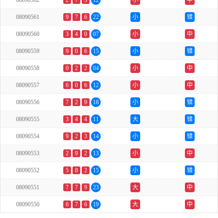
08090562
2
7
3
12
小
中
08090561
9
7
6
22
小
错
08090560
3
4
0
07
小
中
08090559
9
0
6
15
小
错
08090558
0
2
2
04
小
中
08090557
6
0
6
12
小
中
08090556
7
2
9
18
小
错
08090555
3
4
4
11
大
错
08090554
9
2
3
14
小
错
08090553
2
9
2
13
小
中
08090552
5
8
2
15
小
错
08090551
7
7
9
23
大
中
08090550
6
7
6
19
大
中