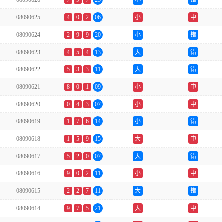
08090626
7
9
7
23
小
错
08090625
4
0
2
06
小
中
08090624
2
9
9
20
小
错
08090623
4
5
4
13
大
错
08090622
5
3
3
11
大
错
08090621
8
0
1
09
小
中
08090620
0
4
3
07
小
中
08090619
1
7
6
14
小
错
08090618
1
5
9
15
大
中
08090617
5
2
0
07
大
错
08090616
9
0
2
11
小
中
08090615
2
2
7
11
大
错
08090614
9
7
5
21
大
中