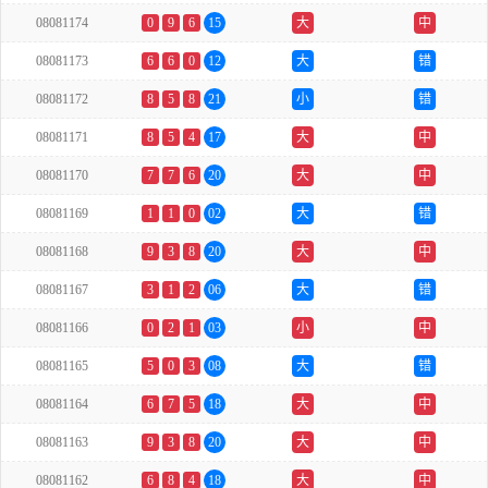
08081174
0
9
6
15
大
中
08081173
6
6
0
12
大
错
08081172
8
5
8
21
小
错
08081171
8
5
4
17
大
中
08081170
7
7
6
20
大
中
08081169
1
1
0
02
大
错
08081168
9
3
8
20
大
中
08081167
3
1
2
06
大
错
08081166
0
2
1
03
小
中
08081165
5
0
3
08
大
错
08081164
6
7
5
18
大
中
08081163
9
3
8
20
大
中
08081162
6
8
4
18
大
中