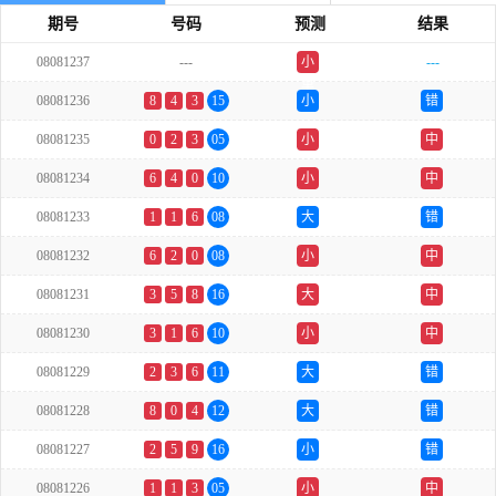
期号
号码
预测
结果
08081237
---
小
---
单
08081236
8
4
3
15
小
错
08081235
0
2
3
05
小
中
08081234
6
4
0
10
小
中
08081233
1
1
6
08
大
错
08081232
6
2
0
08
小
中
08081231
3
5
8
16
大
中
08081230
3
1
6
10
小
中
08081229
2
3
6
11
大
错
08081228
8
0
4
12
大
错
08081227
2
5
9
16
小
错
08081226
1
1
3
05
小
中