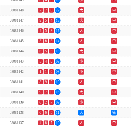
08081149
0
4
9
13
小
中
08081148
7
7
8
22
大
中
08081147
9
5
4
18
大
中
08081146
4
5
8
17
大
中
08081145
3
8
3
14
大
中
08081144
6
5
5
16
大
中
08081143
5
4
0
09
小
中
08081142
1
1
6
08
小
中
08081141
8
9
2
19
大
中
08081140
9
7
0
16
大
中
08081139
0
2
7
09
小
中
08081138
0
6
5
11
大
错
08081137
4
8
7
19
大
中