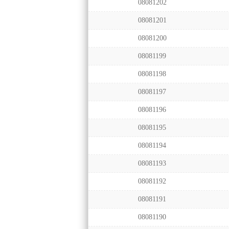
08081202
08081201
08081200
08081199
08081198
08081197
08081196
08081195
08081194
08081193
08081192
08081191
08081190