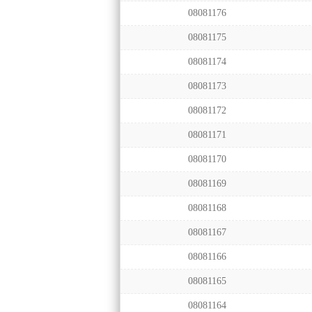
08081176
08081175
08081174
08081173
08081172
08081171
08081170
08081169
08081168
08081167
08081166
08081165
08081164