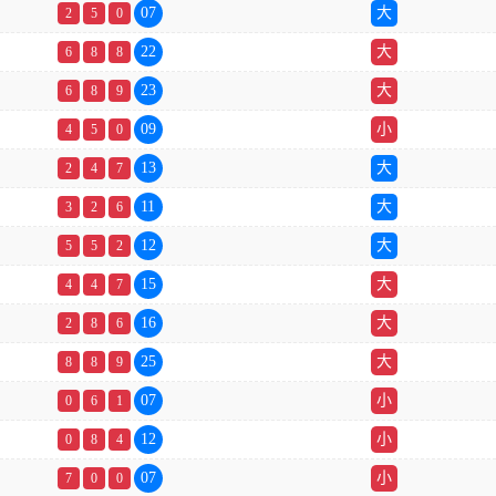
07
大
2
5
0
22
大
6
8
8
23
大
6
8
9
09
小
4
5
0
13
大
2
4
7
11
大
3
2
6
12
大
5
5
2
15
大
4
4
7
16
大
2
8
6
25
大
8
8
9
07
小
0
6
1
12
小
0
8
4
07
小
7
0
0