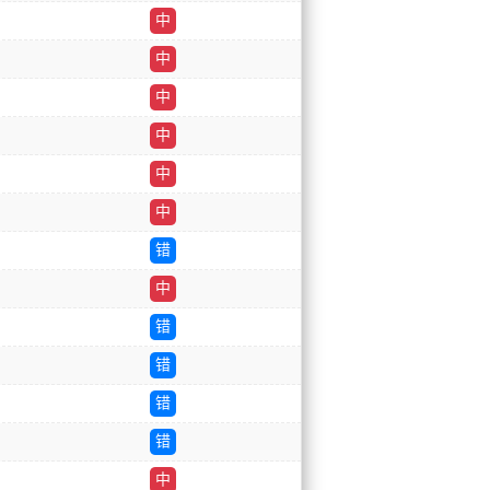
中
中
中
中
中
中
错
中
错
错
错
错
中