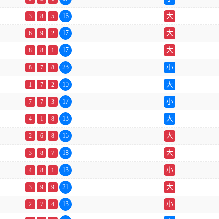
16
大
3
8
5
17
大
6
9
2
17
大
8
8
1
23
小
8
7
8
10
大
1
7
2
17
小
7
7
3
13
大
4
1
8
16
大
2
6
8
18
大
3
8
7
13
小
4
8
1
21
大
3
9
9
13
小
2
7
4