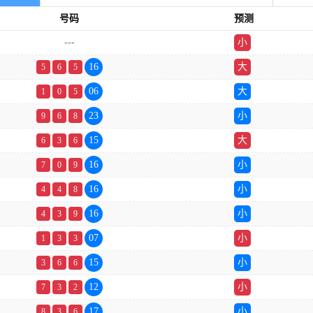
号码
预测
---
小
单
16
大
5
6
5
06
大
1
0
5
23
小
9
6
8
15
大
6
3
6
16
小
7
0
9
16
小
4
4
8
16
小
4
3
9
07
小
1
3
3
15
小
3
6
6
12
小
7
3
2
17
小
8
3
6