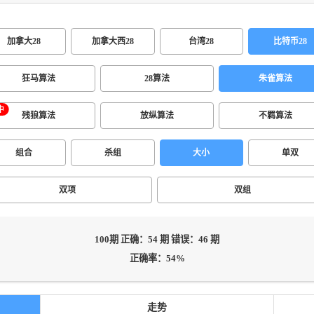
加拿大28
加拿大西28
台湾28
比特币28
狂马算法
28算法
朱雀算法
残狼算法
放纵算法
不羁算法
组合
杀组
大小
单双
双项
双组
100期 正确：54 期 错误：46 期
正确率：54%
走势