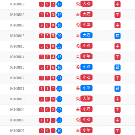
大双
08100819
6
9
2
17
殺
中
大双
08100818
0
7
5
12
殺
中
小单
08100817
9
0
9
18
殺
中
大双
08100816
8
7
5
20
殺
错
小双
08100815
5
0
0
05
殺
中
小单
08100814
3
8
4
15
殺
中
小双
08100813
0
4
6
10
殺
错
小双
08100812
9
3
9
21
殺
中
小单
08100811
1
1
7
09
殺
错
大单
08100810
2
0
5
07
殺
中
小双
08100809
5
0
2
07
殺
中
小双
08100808
1
1
1
03
殺
中
小单
08100807
9
9
1
19
殺
中