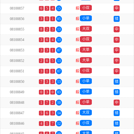
小双
08100857
6
5
4
15
殺
中
小单
08100856
3
1
1
05
殺
错
大双
08100855
8
2
3
13
殺
中
小双
08100854
3
6
4
13
殺
中
大单
08100853
3
3
1
07
殺
中
大单
08100852
2
6
5
13
殺
中
小双
08100851
3
1
3
07
殺
中
小单
08100850
7
3
3
13
殺
错
小单
08100849
0
3
0
03
殺
错
小单
08100848
1
7
2
10
殺
中
大双
08100847
5
6
3
14
殺
错
小双
08100846
4
1
7
12
殺
错
大单