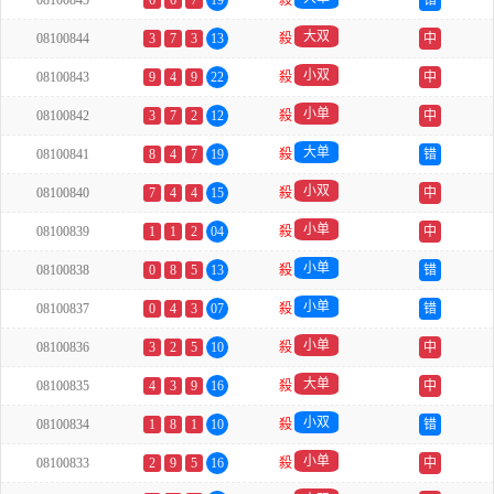
08100845
6
6
7
19
殺
错
大双
08100844
3
7
3
13
殺
中
小双
08100843
9
4
9
22
殺
中
小单
08100842
3
7
2
12
殺
中
大单
08100841
8
4
7
19
殺
错
小双
08100840
7
4
4
15
殺
中
小单
08100839
1
1
2
04
殺
中
小单
08100838
0
8
5
13
殺
错
小单
08100837
0
4
3
07
殺
错
小单
08100836
3
2
5
10
殺
中
大单
08100835
4
3
9
16
殺
中
小双
08100834
1
8
1
10
殺
错
小单
08100833
2
9
5
16
殺
中