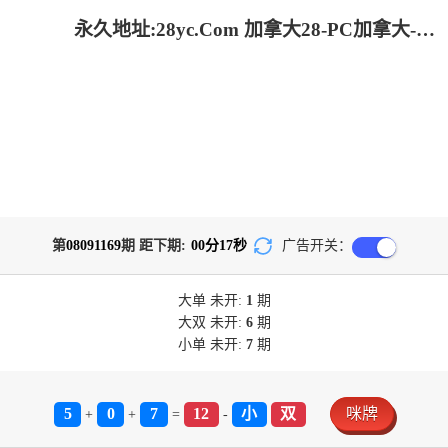
永久地址:28yc.Com 加拿大28-PC加拿大-加拿大pc预测结果走势|加拿大28预测开奖官网咪牌|加拿大预测28在线预测官网_专注研究!
第
08091169
期 距下期:
00
分
17
秒
广告开关：
大单
未开:
1
期
大双
未开:
6
期
小单
未开:
7
期
5
0
7
12
小
双
咪牌
+
+
=
-