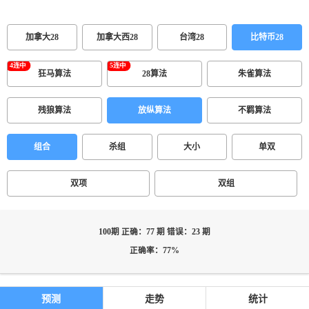
加拿大28
加拿大西28
台湾28
比特币28
狂马算法
28算法
朱雀算法
残狼算法
放纵算法
不羁算法
组合
杀组
大小
单双
双项
双组
100期 正确：77 期 错误：23 期
正确率：77%
预测
走势
统计