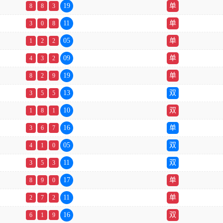
19
单
8
8
3
11
单
3
0
8
05
单
1
2
2
09
单
4
3
2
19
单
8
2
9
13
双
3
5
5
10
双
1
8
1
16
单
3
6
7
05
双
4
1
0
11
双
3
5
3
17
单
8
9
0
11
单
2
7
2
16
双
6
1
9