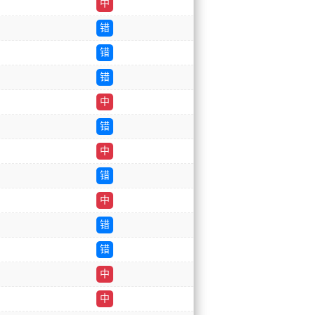
中
错
错
错
中
错
中
错
中
错
错
中
中