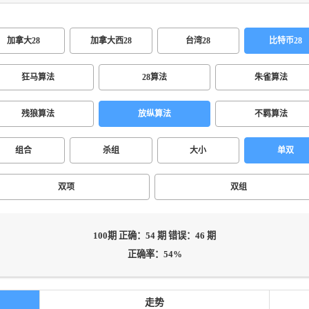
加拿大28
加拿大西28
台湾28
比特币28
狂马算法
28算法
朱雀算法
残狼算法
放纵算法
不羁算法
组合
杀组
大小
单双
双项
双组
100期 正确：54 期 错误：46 期
正确率：54%
走势