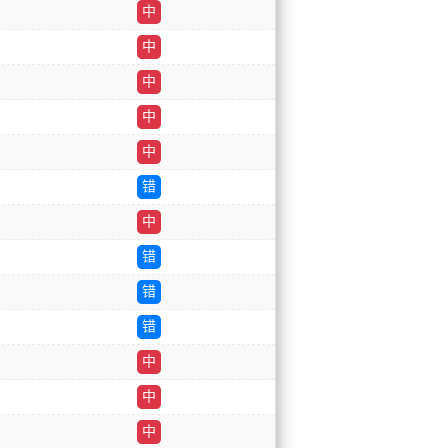
中
中
中
中
中
错
中
错
错
错
中
中
中