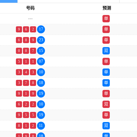
号码
预测
---
单
17
单
9
6
2
23
单
6
8
9
15
双
0
8
7
07
单
5
1
1
10
单
3
4
3
18
单
3
7
8
19
单
9
1
9
10
双
6
2
2
19
单
9
5
5
11
双
8
1
2
18
单
1
9
8