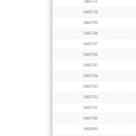
3466711
3466710
3466709
3466708
3466707
3466706
3466705
3466704
3466703
3466702
3466701
3466700
3466699