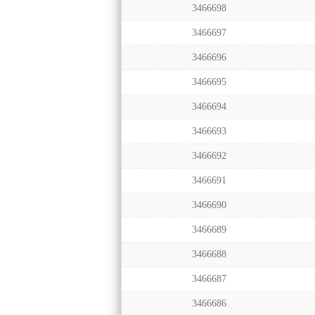
3466698
3466697
3466696
3466695
3466694
3466693
3466692
3466691
3466690
3466689
3466688
3466687
3466686