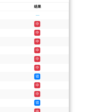
结果
---
中
中
中
中
中
中
错
中
中
错
中