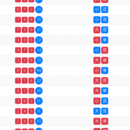
15
小
双
6
7
2
25
小
双
7
9
9
21
大
双
7
5
9
12
小
单
3
9
0
14
小
双
4
7
3
15
大
单
3
3
9
04
小
单
0
0
4
22
大
双
7
7
8
16
大
单
6
7
3
11
小
双
3
6
2
11
大
双
2
4
5
15
大
单
2
4
9