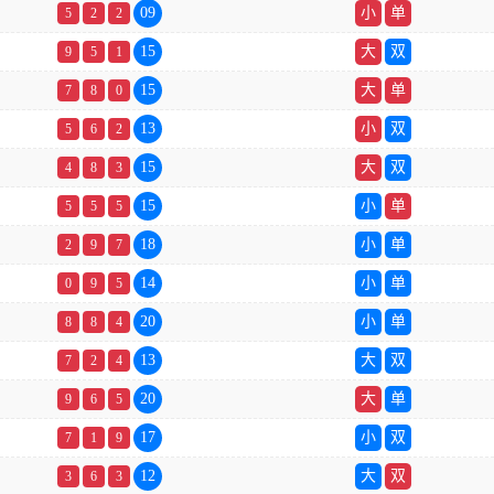
09
小
单
5
2
2
15
大
双
9
5
1
15
大
单
7
8
0
13
小
双
5
6
2
15
大
双
4
8
3
15
小
单
5
5
5
18
小
单
2
9
7
14
小
单
0
9
5
20
小
单
8
8
4
13
大
双
7
2
4
20
大
单
9
6
5
17
小
双
7
1
9
12
大
双
3
6
3