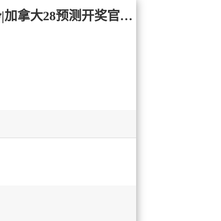
永久地址:28yc.Com 加拿大28-PC加拿大-加拿大pc预测结果走势|加拿大28预测开奖官网咪牌|加拿大预测28在线预测官网_专注研究!