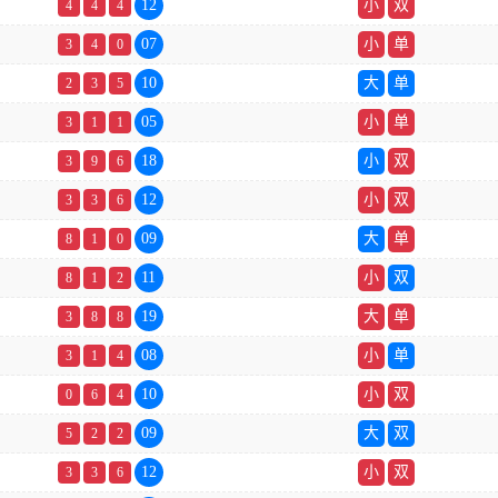
12
小
双
4
4
4
07
小
单
3
4
0
10
大
单
2
3
5
05
小
单
3
1
1
18
小
双
3
9
6
12
小
双
3
3
6
09
大
单
8
1
0
11
小
双
8
1
2
19
大
单
3
8
8
08
小
单
3
1
4
10
小
双
0
6
4
09
大
双
5
2
2
12
小
双
3
3
6