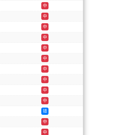
中
中
中
中
中
中
中
中
中
中
错
中
中