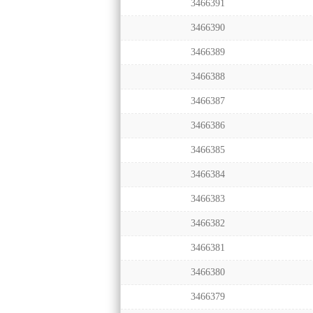
3466391
3466390
3466389
3466388
3466387
3466386
3466385
3466384
3466383
3466382
3466381
3466380
3466379