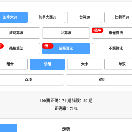
加拿大28
加拿大西28
台湾28
比特币28
狂马算法
28算法
朱雀算法
残狼算法
放纵算法
不羁算法
组合
杀组
大小
单双
双项
双组
100期 正确：71 期 错误：29 期
正确率：71%
走势