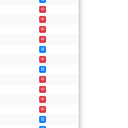
中
中
中
中
错
中
错
中
中
中
中
错