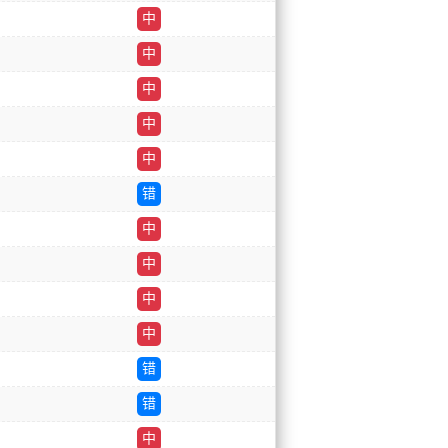
中
中
中
中
中
错
中
中
中
中
错
错
中