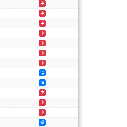
中
中
中
中
中
中
中
错
错
中
中
中
错