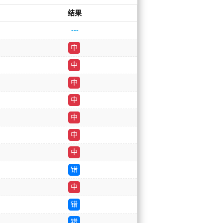
结果
---
中
中
中
中
中
中
中
错
中
错
错