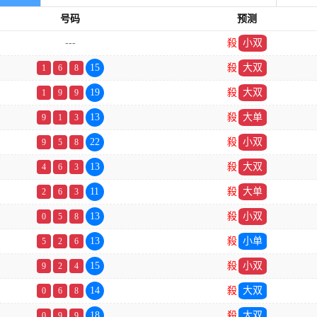
号码
预测
---
殺
小双
15
殺
大双
1
6
8
19
殺
大双
1
9
9
13
殺
大单
9
1
3
22
殺
小双
9
5
8
13
殺
大双
4
6
3
11
殺
大单
2
6
3
13
殺
小双
0
5
8
13
殺
小单
5
2
6
15
殺
小双
9
2
4
14
殺
大双
0
6
8
18
殺
大双
0
9
9