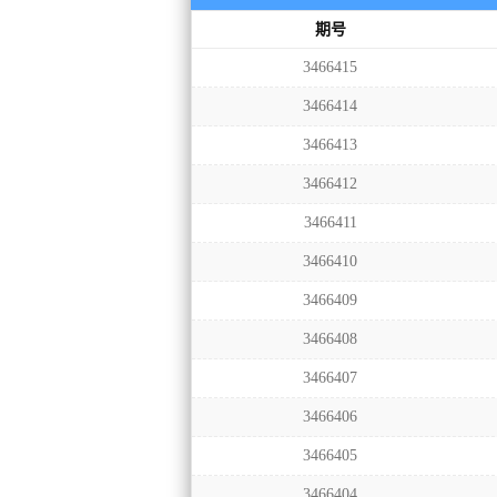
期号
3466415
3466414
3466413
3466412
3466411
3466410
3466409
3466408
3466407
3466406
3466405
3466404