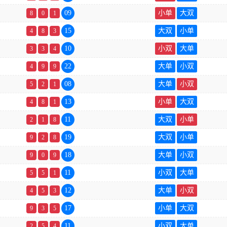
09
小单
大双
8
0
1
15
大双
小单
4
8
3
10
小双
大单
3
3
4
22
大单
小双
4
9
9
08
大单
小双
5
2
1
13
小单
大双
4
8
1
11
大双
小单
2
1
8
19
大双
小单
9
2
8
18
大单
小双
9
0
9
11
小双
大单
5
5
1
12
大单
小双
4
5
3
17
小单
大双
9
3
5
11
小双
大单
2
5
4