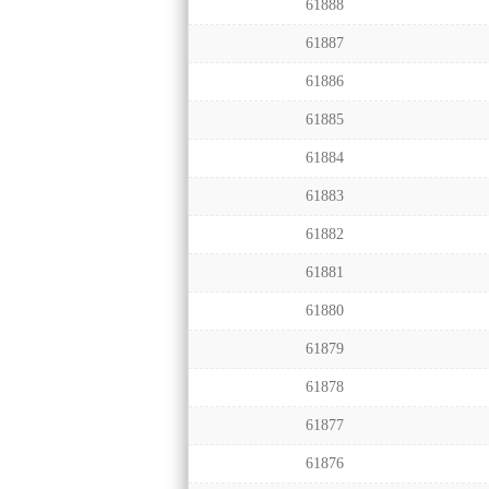
61888
61887
61886
61885
61884
61883
61882
61881
61880
61879
61878
61877
61876