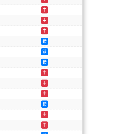
中
中
中
错
错
错
中
中
中
错
中
中