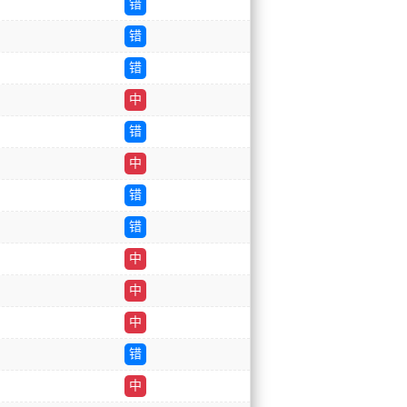
错
错
错
中
错
中
错
错
中
中
中
错
中