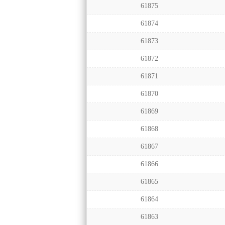
61875
61874
61873
61872
61871
61870
61869
61868
61867
61866
61865
61864
61863