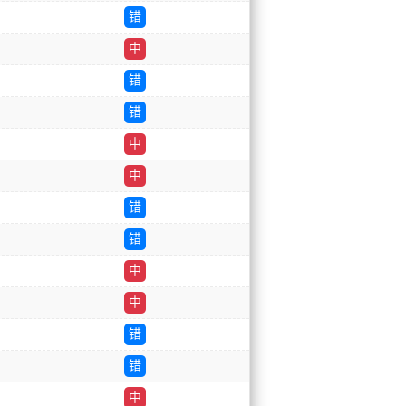
错
中
错
错
中
中
错
错
中
中
错
错
中