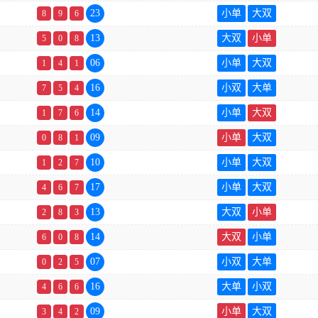
23
小单
大双
8
9
6
13
大双
小单
5
0
8
06
小单
大双
1
4
1
16
小双
大单
7
5
4
14
小单
大双
1
7
6
09
小单
大双
0
8
1
10
小单
大双
1
2
7
17
小单
大双
4
6
7
13
大双
小单
2
8
3
14
大双
小单
6
0
8
07
小双
大单
0
2
5
16
大单
小双
4
6
6
09
小单
大双
3
4
2