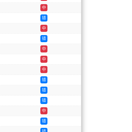
中
错
中
错
中
中
中
错
错
错
中
错
错