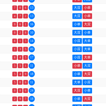
13
大双
小单
7
0
6
13
大双
小单
4
7
2
16
小单
大双
9
6
1
10
大双
小单
0
2
8
14
小双
大单
8
1
5
09
小双
大单
1
3
5
17
小双
大单
8
4
5
11
小单
大双
5
5
1
18
小单
大双
5
4
9
11
大单
小双
5
0
6
24
大双
小单
9
9
6
18
小单
大双
2
9
7