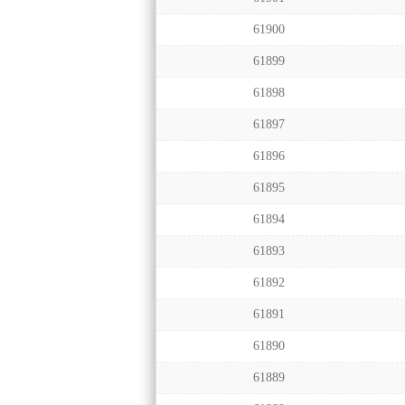
61900
61899
61898
61897
61896
61895
61894
61893
61892
61891
61890
61889