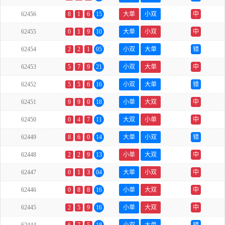
62456
8
1
6
15
大单
小双
中
62455
0
1
9
10
大单
小双
中
62454
2
2
1
05
小双
大单
错
62453
5
7
9
21
小双
大单
中
62452
5
5
6
16
小双
大单
错
62451
9
9
0
18
小单
大双
中
62450
0
4
7
11
大双
小单
中
62449
8
6
0
14
大单
小双
错
62448
2
2
9
13
小单
大双
中
62447
0
1
3
04
大单
小双
中
62446
0
8
8
16
小单
大双
中
62445
2
5
9
16
小单
大双
中