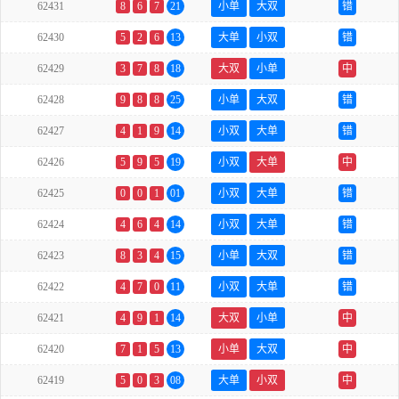
62431
8
6
7
21
小单
大双
错
62430
5
2
6
13
大单
小双
错
62429
3
7
8
18
大双
小单
中
62428
9
8
8
25
小单
大双
错
62427
4
1
9
14
小双
大单
错
62426
5
9
5
19
小双
大单
中
62425
0
0
1
01
小双
大单
错
62424
4
6
4
14
小双
大单
错
62423
8
3
4
15
小单
大双
错
62422
4
7
0
11
小双
大单
错
62421
4
9
1
14
大双
小单
中
62420
7
1
5
13
小单
大双
中
62419
5
0
3
08
大单
小双
中