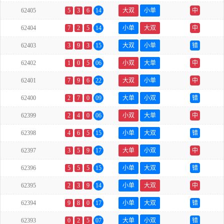
62405
5
3
6
14
大双
小单
中
62404
7
2
5
14
小单
大双
中
62403
3
9
3
15
大双
小单
错
62402
1
0
5
06
小双
大单
中
62401
7
9
6
22
大双
小单
中
62400
2
7
0
09
大单
小双
错
62399
2
4
0
06
小双
大单
中
62398
4
6
5
15
小单
大双
错
62397
3
5
9
17
大单
小双
中
62396
5
5
5
15
小单
大双
错
62395
2
3
9
14
小单
大双
中
62394
9
8
0
17
小单
大双
错
62393
0
2
5
07
大单
小双
错