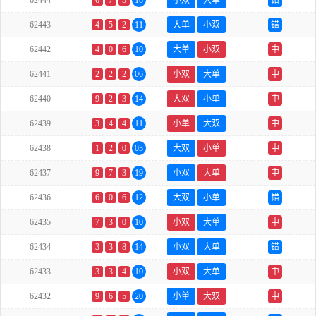
62444
6
7
5
18
小双
大单
错
62443
4
5
2
11
大单
小双
错
62442
4
0
6
10
大单
小双
中
62441
2
2
2
06
小双
大单
中
62440
9
2
3
14
大双
小单
中
62439
3
4
4
11
小单
大双
中
62438
1
2
0
03
大双
小单
中
62437
9
7
3
19
小双
大单
中
62436
6
0
6
12
大双
小单
错
62435
7
3
0
10
小双
大单
中
62434
3
3
8
14
小双
大单
错
62433
3
3
4
10
小双
大单
中
62432
9
6
5
20
小单
大双
中