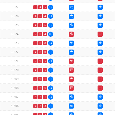
61677
8
4
5
17
双
错
61676
1
6
4
11
大
错
61675
4
7
6
17
小
错
61674
2
0
4
06
小
中
61673
6
0
8
14
单
错
61672
4
8
0
12
大
错
61671
7
9
5
21
单
中
61670
4
7
5
16
双
中
61669
7
9
1
17
大
中
61668
2
6
6
14
双
中
61667
6
7
1
14
小
错
61666
4
3
3
10
单
错