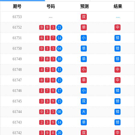
期号
号码
预测
结果
61753
---
双
---
61752
9
9
3
21
单
中
61751
6
1
7
14
小
错
61750
0
1
3
04
单
错
61749
7
8
3
18
单
错
61748
4
7
0
11
小
中
61747
8
7
0
15
单
中
61746
1
7
9
17
小
错
61745
3
3
9
15
双
错
61744
0
3
5
08
大
错
61743
2
3
9
14
单
错
61742
3
9
8
20
双
中