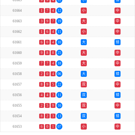
61665
9
9
4
22
小
错
61664
1
7
4
12
小
中
61663
3
9
7
19
大
中
61662
1
6
4
11
小
中
61661
6
0
4
10
大
错
61660
9
8
8
25
大
中
61659
7
7
4
18
大
中
61658
2
0
4
06
大
错
61657
8
9
5
22
双
中
61656
4
4
3
11
双
错
61655
2
5
9
16
双
中
61654
8
2
3
13
双
错
61653
6
0
1
07
小
中