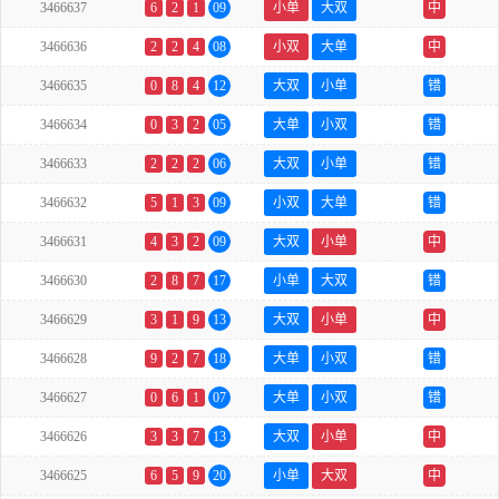
3466637
6
2
1
09
小单
大双
中
3466636
2
2
4
08
小双
大单
中
3466635
0
8
4
12
大双
小单
错
3466634
0
3
2
05
大单
小双
错
3466633
2
2
2
06
大双
小单
错
3466632
5
1
3
09
小双
大单
错
3466631
4
3
2
09
大双
小单
中
3466630
2
8
7
17
小单
大双
错
3466629
3
1
9
13
大双
小单
中
3466628
9
2
7
18
大单
小双
错
3466627
0
6
1
07
大单
小双
错
3466626
3
3
7
13
大双
小单
中
3466625
6
5
9
20
小单
大双
中