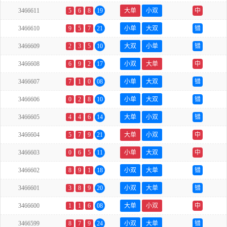
3466611
5
6
8
19
大单
小双
中
3466610
9
5
7
21
小单
大双
错
3466609
2
3
5
10
大双
小单
错
3466608
6
9
2
17
小双
大单
中
3466607
7
1
0
08
小单
大双
错
3466606
0
2
8
10
小单
大双
错
3466605
4
4
6
14
大单
小双
错
3466604
5
7
9
21
大单
小双
中
3466603
0
6
5
11
小单
大双
中
3466602
8
9
1
18
小双
大单
错
3466601
3
8
9
20
小双
大单
错
3466600
1
1
6
08
大单
小双
中
3466599
8
7
9
24
小双
大单
错