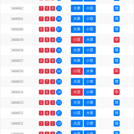
3466662
7
9
8
24
大单
小双
错
3466661
7
4
7
18
大单
小双
错
3466660
0
0
7
07
大单
小双
错
3466659
0
8
4
12
小双
大单
中
3466658
7
4
7
18
大单
小双
错
3466657
8
6
8
22
大单
小双
错
3466656
2
6
0
08
小双
大单
中
3466655
9
7
3
19
大双
小单
错
3466654
7
8
3
18
大双
小单
中
3466653
2
8
5
15
大双
小单
错
3466652
1
4
2
07
小双
大单
错
3466651
2
7
1
10
大双
小单
错