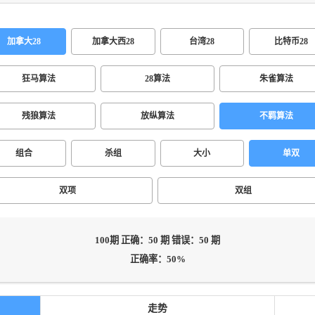
加拿大28
加拿大西28
台湾28
比特币28
狂马算法
28算法
朱雀算法
残狼算法
放纵算法
不羁算法
组合
杀组
大小
单双
双项
双组
100期 正确：50 期 错误：50 期
正确率：50%
走势