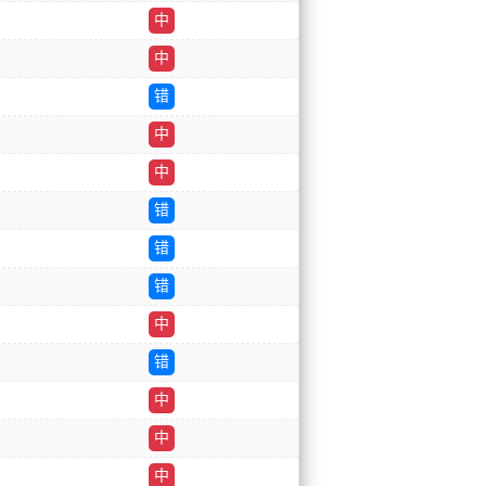
中
中
错
中
中
错
错
错
中
错
中
中
中