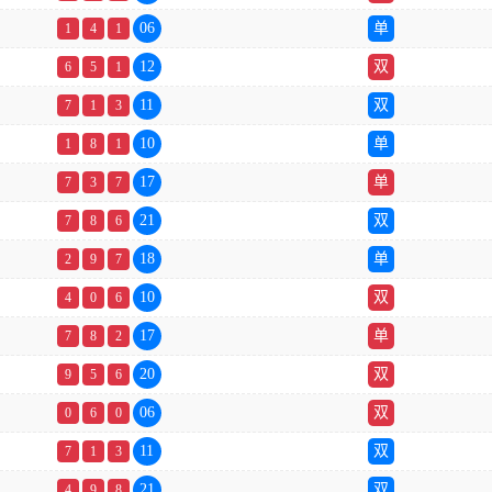
06
单
1
4
1
12
双
6
5
1
11
双
7
1
3
10
单
1
8
1
17
单
7
3
7
21
双
7
8
6
18
单
2
9
7
10
双
4
0
6
17
单
7
8
2
20
双
9
5
6
06
双
0
6
0
11
双
7
1
3
21
双
4
9
8