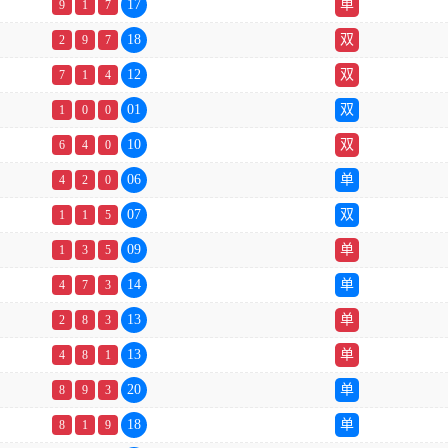
17
单
9
1
7
18
双
2
9
7
12
双
7
1
4
01
双
1
0
0
10
双
6
4
0
06
单
4
2
0
07
双
1
1
5
09
单
1
3
5
14
单
4
7
3
13
单
2
8
3
13
单
4
8
1
20
单
8
9
3
18
单
8
1
9