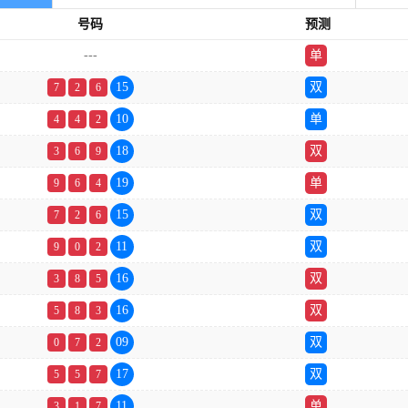
号码
预测
---
单
15
双
7
2
6
10
单
4
4
2
18
双
3
6
9
19
单
9
6
4
15
双
7
2
6
11
双
9
0
2
16
双
3
8
5
16
双
5
8
3
09
双
0
7
2
17
双
5
5
7
11
单
3
1
7