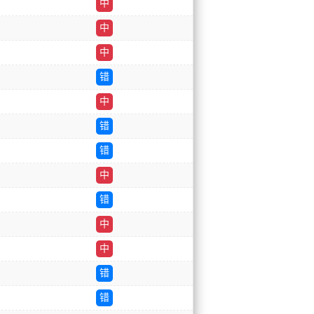
中
中
中
错
中
错
错
中
错
中
中
错
错