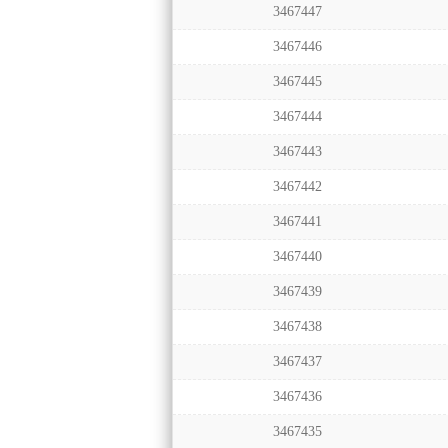
3467447
3467446
3467445
3467444
3467443
3467442
3467441
3467440
3467439
3467438
3467437
3467436
3467435