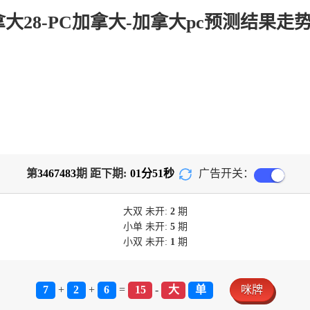
第
3467483
期 距下期:
01
分
51
秒
广告开关：
大双
未开:
2
期
小单
未开:
5
期
小双
未开:
1
期
7
+
2
+
6
=
15
-
大
单
咪牌