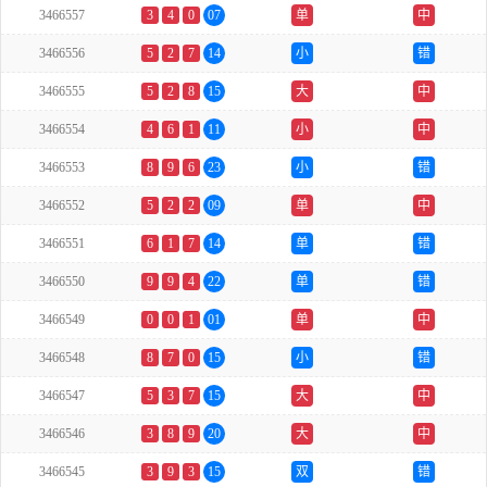
3466557
3
4
0
07
单
中
3466556
5
2
7
14
小
错
3466555
5
2
8
15
大
中
3466554
4
6
1
11
小
中
3466553
8
9
6
23
小
错
3466552
5
2
2
09
单
中
3466551
6
1
7
14
单
错
3466550
9
9
4
22
单
错
3466549
0
0
1
01
单
中
3466548
8
7
0
15
小
错
3466547
5
3
7
15
大
中
3466546
3
8
9
20
大
中
3466545
3
9
3
15
双
错