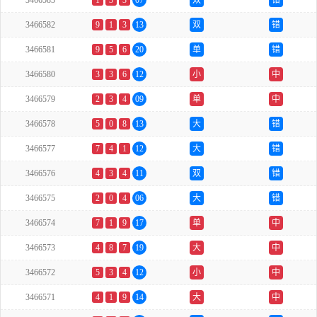
3466583
1
3
3
07
双
错
3466582
9
1
3
13
双
错
3466581
9
5
6
20
单
错
3466580
3
3
6
12
小
中
3466579
2
3
4
09
单
中
3466578
5
0
8
13
大
错
3466577
7
4
1
12
大
错
3466576
4
3
4
11
双
错
3466575
2
0
4
06
大
错
3466574
7
1
9
17
单
中
3466573
4
8
7
19
大
中
3466572
5
3
4
12
小
中
3466571
4
1
9
14
大
中