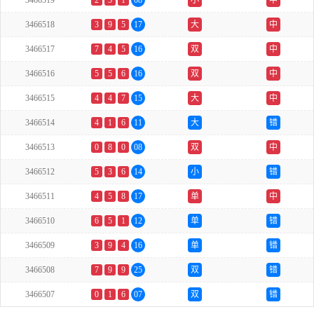
3466519
2
5
1
08
小
中
3466518
3
9
5
17
大
中
3466517
7
4
5
16
双
中
3466516
5
5
6
16
双
中
3466515
4
4
7
15
大
中
3466514
4
1
6
11
大
错
3466513
0
8
0
08
双
中
3466512
5
3
6
14
小
错
3466511
4
5
8
17
单
中
3466510
6
5
1
12
单
错
3466509
3
9
4
16
单
错
3466508
7
9
9
25
双
错
3466507
0
1
6
07
双
错