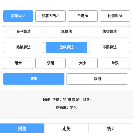
加拿大28
加拿大西28
台湾28
比特币28
狂马算法
28算法
朱雀算法
残狼算法
放纵算法
不羁算法
组合
杀组
大小
单双
双项
双组
100期 正确：55 期 错误：45 期
正确率：55%
预测
走势
统计