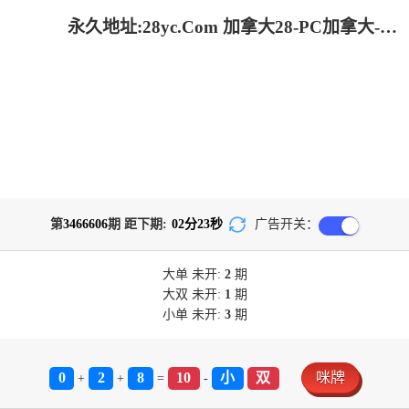
永久地址:28yc.Com 加拿大28-PC加拿大-加拿大pc预测结果走势|加拿大28预测开奖官网咪牌|加拿大预测28在线预测官网_专注研究!
第
3466606
期 距下期:
02
分
23
秒
广告开关：
大单
未开:
2
期
大双
未开:
1
期
小单
未开:
3
期
0
2
8
10
小
双
咪牌
+
+
=
-