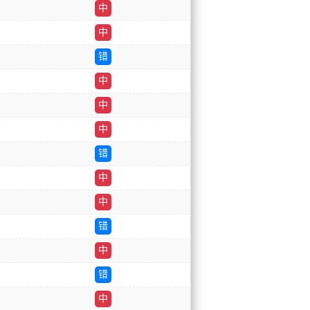
中
中
错
中
中
中
错
中
中
错
中
错
中