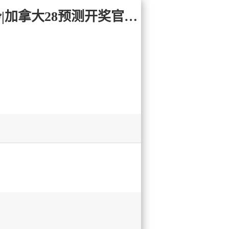
永久地址:28yc.Com 加拿大28-PC加拿大-加拿大pc预测结果走势|加拿大28预测开奖官网咪牌|加拿大预测28在线预测官网_专注研究!