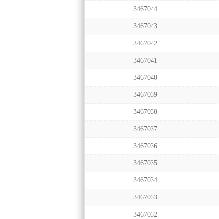
3467044
3467043
3467042
3467041
3467040
3467039
3467038
3467037
3467036
3467035
3467034
3467033
3467032