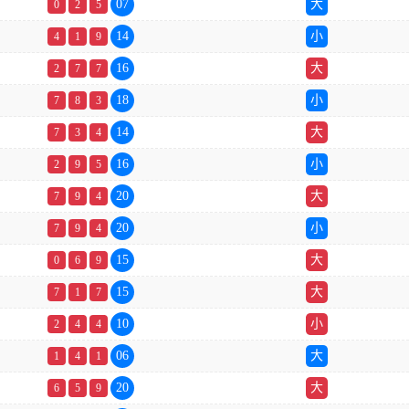
07
大
0
2
5
14
小
4
1
9
16
大
2
7
7
18
小
7
8
3
14
大
7
3
4
16
小
2
9
5
20
大
7
9
4
20
小
7
9
4
15
大
0
6
9
15
大
7
1
7
10
小
2
4
4
06
大
1
4
1
20
大
6
5
9