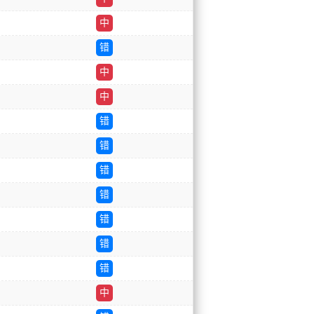
中
错
中
中
错
错
错
错
错
错
错
中