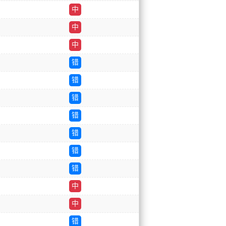
中
中
中
错
错
错
错
错
错
错
中
中
错