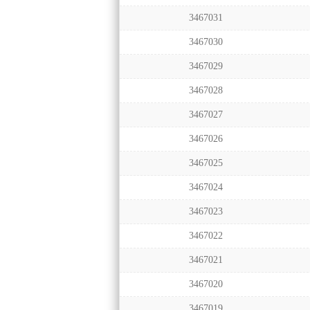
3467031
3467030
3467029
3467028
3467027
3467026
3467025
3467024
3467023
3467022
3467021
3467020
3467019