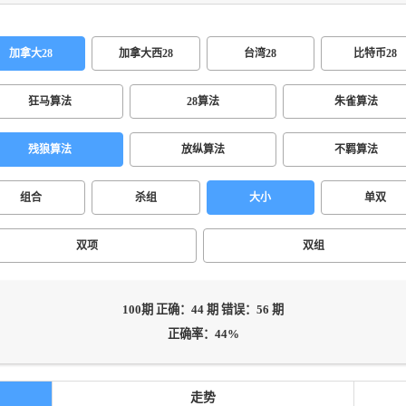
加拿大28
加拿大西28
台湾28
比特币28
狂马算法
28算法
朱雀算法
残狼算法
放纵算法
不羁算法
组合
杀组
大小
单双
双项
双组
100期 正确：44 期 错误：56 期
正确率：44%
走势