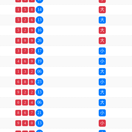
14
大
1
5
8
13
大
5
2
6
16
大
5
2
9
26
大
8
9
9
17
小
3
7
7
19
小
4
6
9
06
大
1
3
2
23
小
6
8
9
13
大
9
2
2
06
大
0
2
4
21
小
8
6
7
13
小
9
4
0