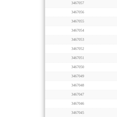
3467057
3467056
3467055
3467054
3467053
3467052
3467051
3467050
3467049
3467048
3467047
3467046
3467045