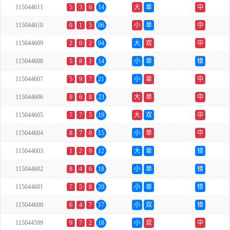
115044611
5
3
6
14
大
单
中
115044610
0
1
5
06
小
单
中
115044609
2
0
2
04
大
双
中
115044608
5
8
1
14
小
单
错
115044607
5
9
7
21
小
单
中
115044606
9
6
8
23
大
单
中
115044605
7
7
5
19
大
双
中
115044604
8
7
0
15
小
单
中
115044603
1
2
9
12
大
单
错
115044602
8
4
6
18
小
单
错
115044601
7
5
8
20
小
单
错
115044600
6
4
7
17
小
双
错
115044599
9
7
2
18
小
双
中