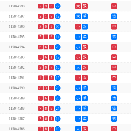
115044598
7
9
6
22
大
双
中
115044597
2
1
9
12
大
单
错
115044596
3
0
2
05
小
双
中
115044595
7
1
6
14
小
单
错
115044594
6
6
8
20
小
双
中
115044593
5
6
1
12
小
双
中
115044592
3
0
7
10
大
双
中
115044591
4
1
7
12
小
双
中
115044590
8
3
9
20
小
单
错
115044589
8
6
6
20
小
单
错
115044588
7
8
9
24
小
单
错
115044587
7
6
1
14
小
单
错
115044586
2
8
0
10
大
双
中