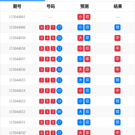
期号
号码
预测
结果
115044661
---
小
双
---
115044660
8
2
7
17
小
双
错
115044659
8
4
6
18
大
单
中
115044658
8
3
1
12
小
双
中
115044657
7
8
6
21
小
单
中
115044656
6
7
5
18
大
双
中
115044655
3
7
1
11
大
双
错
115044654
1
0
2
03
小
双
中
115044653
3
9
7
19
小
双
错
115044652
2
4
3
09
大
双
错
115044651
8
0
9
17
小
双
错
115044650
6
4
5
15
大
单
中