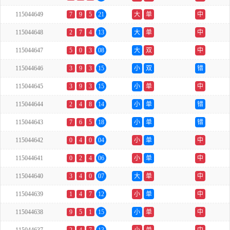
115044649
7
9
5
21
大
单
中
115044648
2
7
4
13
大
单
中
115044647
5
0
3
08
大
双
中
115044646
3
9
3
15
小
双
错
115044645
3
9
3
15
小
单
中
115044644
2
4
8
14
小
单
错
115044643
7
6
5
18
小
单
错
115044642
0
4
0
04
小
单
中
115044641
0
2
4
06
小
单
中
115044640
3
4
0
07
大
单
中
115044639
1
4
7
12
小
单
中
115044638
9
5
1
15
小
单
中