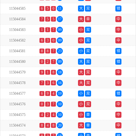
115044585
6
5
0
11
大
双
错
115044584
7
5
5
17
大
单
中
115044583
1
1
7
09
小
双
中
115044582
6
3
0
09
小
双
中
115044581
8
8
7
23
小
双
错
115044580
0
2
7
09
大
双
错
115044579
9
1
8
18
大
双
中
115044578
7
3
6
16
大
双
中
115044577
6
9
4
19
小
双
错
115044576
0
3
7
10
小
双
中
115044575
4
2
4
10
小
单
中
115044574
8
4
8
20
大
单
中