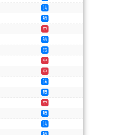
错
错
中
错
错
中
中
错
错
中
错
错
错