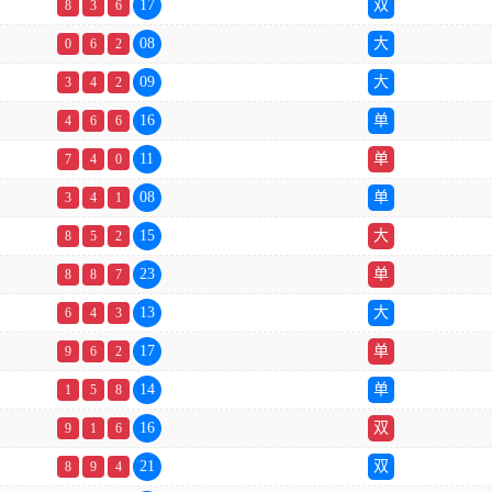
17
双
8
3
6
08
大
0
6
2
09
大
3
4
2
16
单
4
6
6
11
单
7
4
0
08
单
3
4
1
15
大
8
5
2
23
单
8
8
7
13
大
6
4
3
17
单
9
6
2
14
单
1
5
8
16
双
9
1
6
21
双
8
9
4