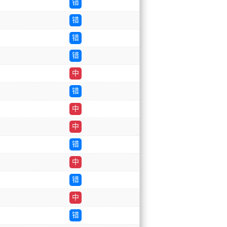
错
错
错
错
中
错
中
中
错
中
错
中
错