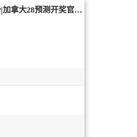
永久地址:28yc.Com 加拿大28-PC加拿大-加拿大pc预测结果走势|加拿大28预测开奖官网咪牌|加拿大预测28在线预测官网_专注研究!