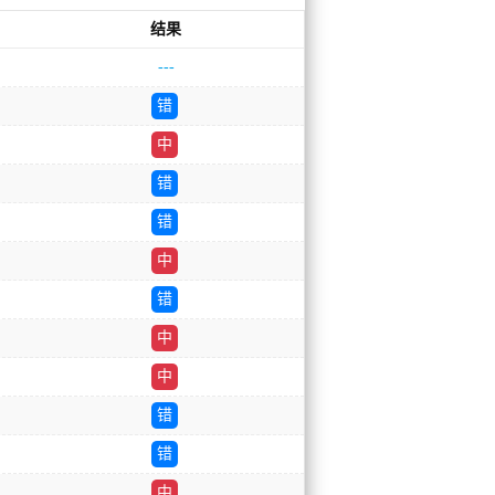
结果
---
错
中
错
错
中
错
中
中
错
错
中