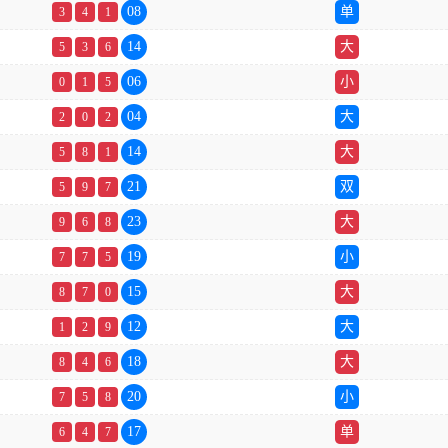
08
单
3
4
1
14
大
5
3
6
06
小
0
1
5
04
大
2
0
2
14
大
5
8
1
21
双
5
9
7
23
大
9
6
8
19
小
7
7
5
15
大
8
7
0
12
大
1
2
9
18
大
8
4
6
20
小
7
5
8
17
单
6
4
7