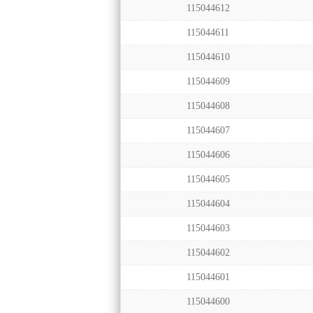
115044612
115044611
115044610
115044609
115044608
115044607
115044606
115044605
115044604
115044603
115044602
115044601
115044600