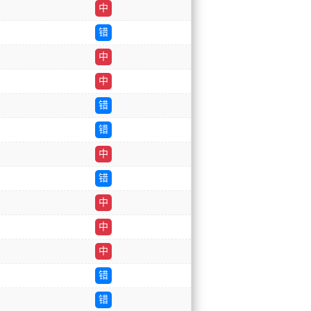
中
错
中
中
错
错
中
错
中
中
中
错
错