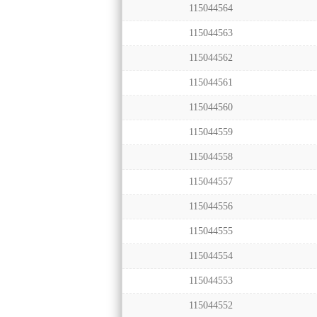
115044564
115044563
115044562
115044561
115044560
115044559
115044558
115044557
115044556
115044555
115044554
115044553
115044552