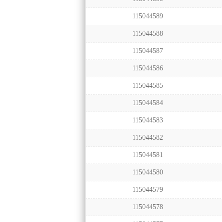
115044589
115044588
115044587
115044586
115044585
115044584
115044583
115044582
115044581
115044580
115044579
115044578