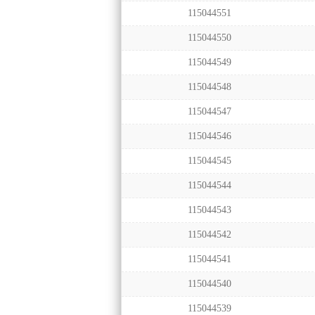
115044551
115044550
115044549
115044548
115044547
115044546
115044545
115044544
115044543
115044542
115044541
115044540
115044539