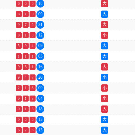
18
大
6
6
6
09
大
8
1
0
21
大
9
7
5
12
小
8
1
3
09
大
5
0
4
03
大
1
1
1
16
大
9
6
1
20
小
9
4
7
09
小
2
1
6
04
小
0
1
3
18
大
9
1
8
12
大
0
6
6
13
大
6
2
5