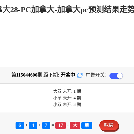
第
115044600
期 距下期:
开奖中
广告开关：
大双
未开:
1
期
小单
未开:
4
期
小双
未开:
3
期
6
+
4
+
7
=
17
-
大
单
咪牌