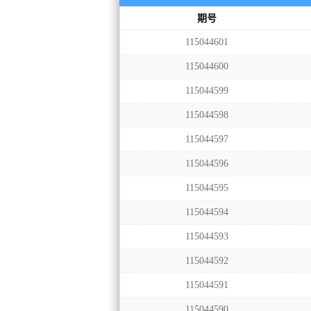
期号
115044601
115044600
115044599
115044598
115044597
115044596
115044595
115044594
115044593
115044592
115044591
115044590