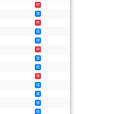
中
错
中
错
错
中
错
错
中
错
错
错
错