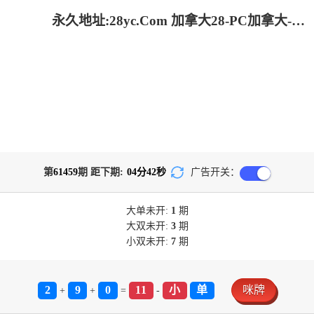
永久地址:28yc.Com 加拿大28-PC加拿大-加拿大pc预测结果走势|加拿大28预测开奖官网咪牌|加拿大预测28在线预测官网_专注研究!
第
61459
期 距下期:
04
分
42
秒
广告开关：
大单
未开:
1
期
大双
未开:
3
期
小双
未开:
7
期
2
9
0
11
小
单
咪牌
+
+
=
-