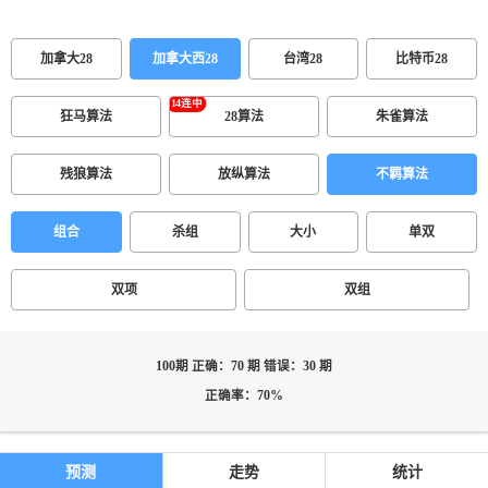
加拿大28
加拿大西28
台湾28
比特币28
狂马算法
28算法
朱雀算法
残狼算法
放纵算法
不羁算法
组合
杀组
大小
单双
双项
双组
100期 正确：70 期 错误：30 期
正确率：70%
预测
走势
统计