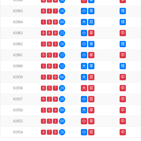
61966
4
2
4
10
小
单
中
61965
8
1
7
16
小
单
错
61964
1
8
0
09
大
双
错
61963
8
8
9
25
小
单
中
61962
5
6
5
16
小
单
错
61961
9
5
1
15
小
单
中
61960
3
8
1
12
大
单
错
61959
5
1
0
06
大
双
中
61958
8
5
7
20
大
双
中
61957
9
2
9
20
小
双
中
61956
5
0
4
09
大
单
中
61955
3
5
1
09
小
单
中
61954
4
7
9
20
小
双
中