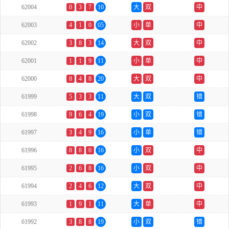
62004
0
3
7
10
大
双
中
62003
4
1
0
05
小
单
中
62002
3
8
3
14
大
双
中
62001
1
1
9
11
小
单
中
62000
8
4
8
20
大
双
中
61999
5
3
3
11
大
双
错
61998
9
6
4
19
小
双
错
61997
3
4
9
16
小
单
错
61996
8
8
0
16
小
双
中
61995
2
6
8
16
小
双
中
61994
2
4
6
12
大
双
中
61993
1
9
1
11
大
单
中
61992
3
8
8
19
小
双
错