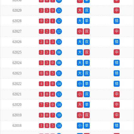
62030
8
0
2
10
小
单
中
62029
3
3
9
15
大
双
中
62028
9
2
1
12
大
单
错
62027
7
2
3
12
小
双
中
62026
2
8
3
13
大
双
错
62025
2
3
3
08
大
双
中
62024
5
3
0
08
大
单
错
62023
0
6
5
11
大
双
错
62022
4
1
9
14
小
单
错
62021
1
8
4
13
小
双
中
62020
7
7
0
14
大
单
中
62019
3
0
7
10
小
双
中
62018
1
8
5
14
小
单
错