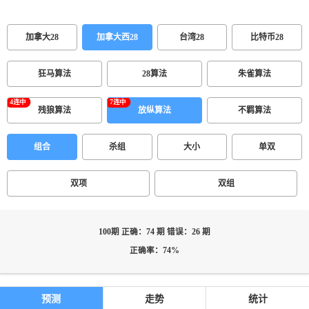
加拿大28
加拿大西28
台湾28
比特币28
狂马算法
28算法
朱雀算法
残狼算法
放纵算法
不羁算法
组合
杀组
大小
单双
双项
双组
100期 正确：74 期 错误：26 期
正确率：74%
预测
走势
统计