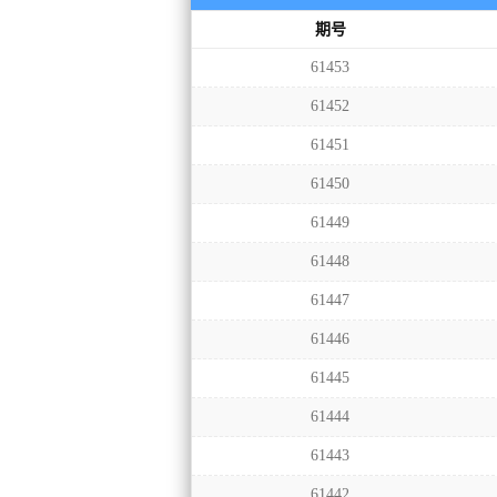
期号
61453
61452
61451
61450
61449
61448
61447
61446
61445
61444
61443
61442