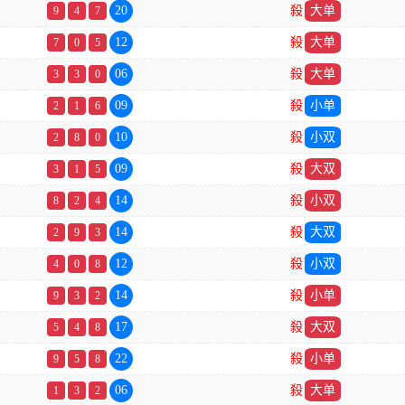
20
殺
大单
9
4
7
12
殺
大单
7
0
5
06
殺
大单
3
3
0
09
殺
小单
2
1
6
10
殺
小双
2
8
0
09
殺
大双
3
1
5
14
殺
小双
8
2
4
14
殺
大双
2
9
3
12
殺
小双
4
0
8
14
殺
小单
9
3
2
17
殺
大双
5
4
8
22
殺
小单
9
5
8
06
殺
大单
1
3
2