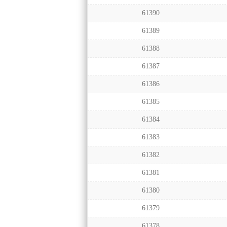
61390
61389
61388
61387
61386
61385
61384
61383
61382
61381
61380
61379
61378