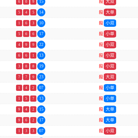
15
殺
大双
6
0
9
14
殺
大单
5
4
5
10
殺
小双
1
6
3
17
殺
小单
5
6
6
22
殺
小双
4
9
9
13
殺
小双
6
6
1
19
殺
小双
3
8
8
23
殺
大双
7
7
9
07
殺
小单
1
4
2
13
殺
小单
1
5
7
15
殺
大单
9
4
2
17
殺
大单
9
6
2
07
殺
小双
1
3
3