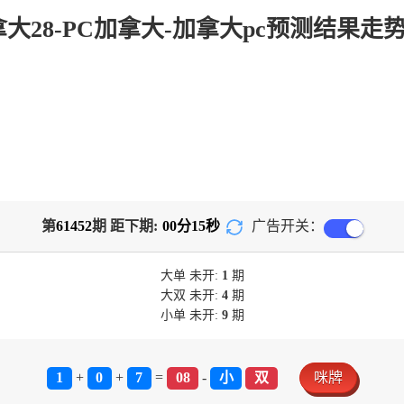
第
61452
期 距下期:
00
分
14
秒
广告开关：
大单
未开:
1
期
大双
未开:
4
期
小单
未开:
9
期
1
+
0
+
7
=
08
-
小
双
咪牌