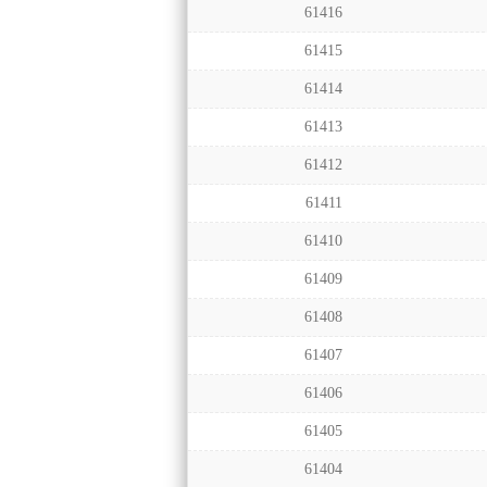
61416
61415
61414
61413
61412
61411
61410
61409
61408
61407
61406
61405
61404