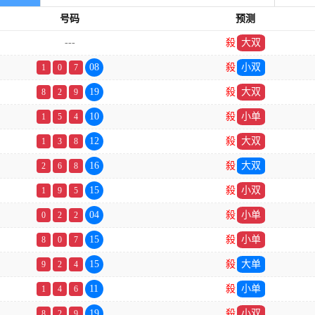
号码
预测
---
殺
大双
08
殺
小双
1
0
7
19
殺
大双
8
2
9
10
殺
小单
1
5
4
12
殺
大双
1
3
8
16
殺
大双
2
6
8
15
殺
小双
1
9
5
04
殺
小单
0
2
2
15
殺
小单
8
0
7
15
殺
大单
9
2
4
11
殺
小单
1
4
6
19
殺
小双
8
2
9