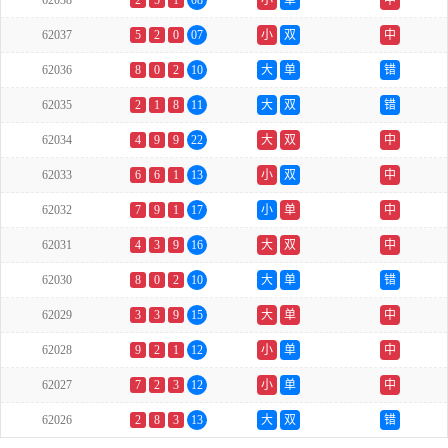
62038
2
5
1
08
小
单
中
62037
5
2
0
07
小
双
中
62036
8
0
2
10
大
单
错
62035
2
1
8
11
大
双
错
62034
4
9
9
22
大
双
中
62033
6
6
1
13
小
双
中
62032
7
9
1
17
小
单
中
62031
4
3
9
16
大
双
中
62030
8
0
2
10
大
单
错
62029
3
3
9
15
大
单
中
62028
9
2
1
12
小
单
中
62027
7
2
3
12
小
单
中
62026
2
8
3
13
大
双
错