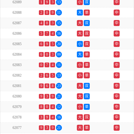
62089
1
9
3
13
小
双
中
62088
2
0
9
11
大
单
中
62087
4
8
3
15
大
双
中
62086
5
7
4
16
大
双
中
62085
6
9
5
20
小
双
中
62084
6
0
3
09
大
单
中
62083
0
7
4
11
小
单
中
62082
2
6
5
13
小
单
中
62081
9
6
8
23
大
双
中
62080
9
3
9
21
大
双
中
62079
8
0
4
12
小
单
中
62078
3
9
4
16
大
双
中
62077
9
3
9
21
大
单
中