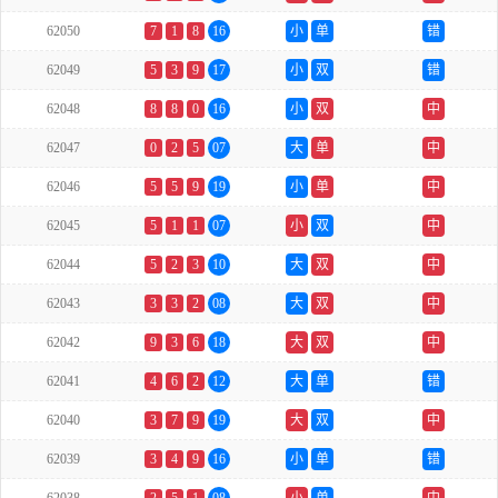
62050
7
1
8
16
小
单
错
62049
5
3
9
17
小
双
错
62048
8
8
0
16
小
双
中
62047
0
2
5
07
大
单
中
62046
5
5
9
19
小
单
中
62045
5
1
1
07
小
双
中
62044
5
2
3
10
大
双
中
62043
3
3
2
08
大
双
中
62042
9
3
6
18
大
双
中
62041
4
6
2
12
大
单
错
62040
3
7
9
19
大
双
中
62039
3
4
9
16
小
单
错