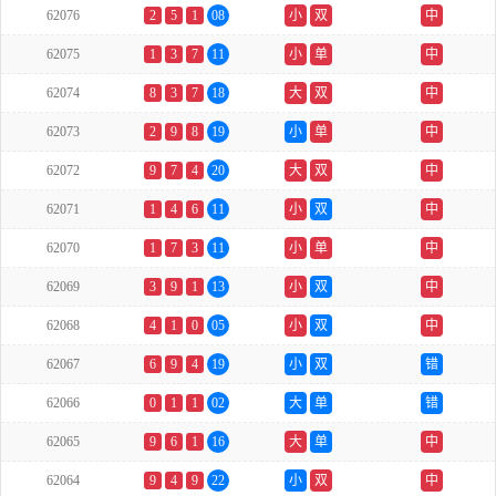
62076
2
5
1
08
小
双
中
62075
1
3
7
11
小
单
中
62074
8
3
7
18
大
双
中
62073
2
9
8
19
小
单
中
62072
9
7
4
20
大
双
中
62071
1
4
6
11
小
双
中
62070
1
7
3
11
小
单
中
62069
3
9
1
13
小
双
中
62068
4
1
0
05
小
双
中
62067
6
9
4
19
小
双
错
62066
0
1
1
02
大
单
错
62065
9
6
1
16
大
单
中
62064
9
4
9
22
小
双
中