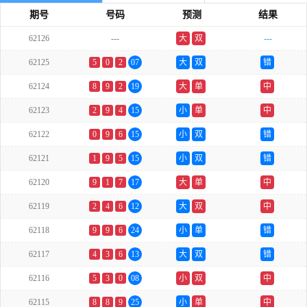
期号
号码
预测
结果
62126
---
大
双
---
62125
5
0
2
07
大
双
错
62124
8
9
2
19
大
单
中
62123
2
9
4
15
小
单
中
62122
0
9
6
15
小
双
错
62121
1
9
5
15
小
双
错
62120
9
1
7
17
大
单
中
62119
2
4
6
12
大
双
中
62118
9
9
6
24
小
单
错
62117
4
3
6
13
大
双
错
62116
5
3
0
08
小
双
中
62115
8
8
9
25
小
单
中