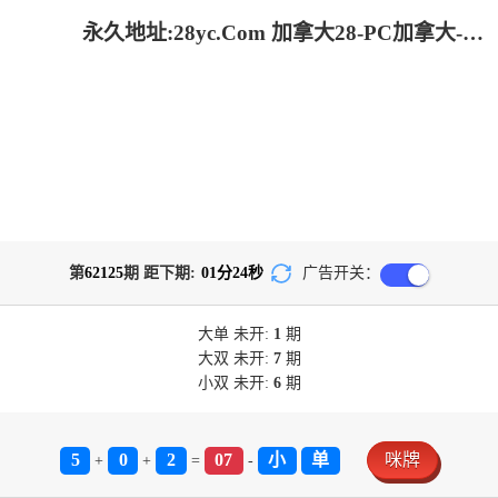
永久地址:28yc.Com 加拿大28-PC加拿大-加拿大pc预测结果走势|加拿大28预测开奖官网咪牌|加拿大预测28在线预测官网_专注研究!
第
62125
期 距下期:
01
分
24
秒
广告开关：
大单
未开:
1
期
大双
未开:
7
期
小双
未开:
6
期
5
0
2
07
小
单
咪牌
+
+
=
-