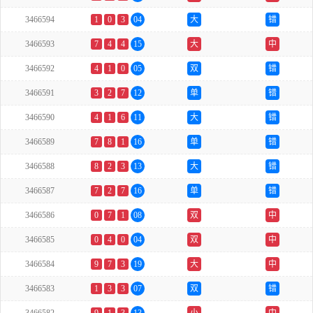
3466594
1
0
3
04
大
错
3466593
7
4
4
15
大
中
3466592
4
1
0
05
双
错
3466591
3
2
7
12
单
错
3466590
4
1
6
11
大
错
3466589
7
8
1
16
单
错
3466588
8
2
3
13
大
错
3466587
7
2
7
16
单
错
3466586
0
7
1
08
双
中
3466585
0
4
0
04
双
中
3466584
9
7
3
19
大
中
3466583
1
3
3
07
双
错