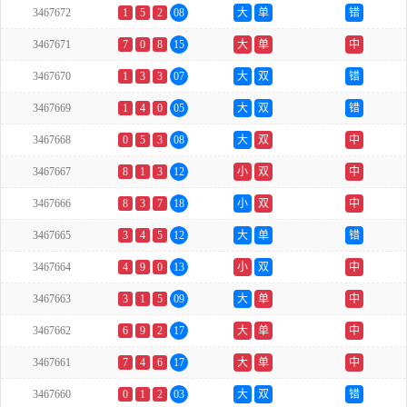
3467672
1
5
2
08
大
单
错
3467671
7
0
8
15
大
单
中
3467670
1
3
3
07
大
双
错
3467669
1
4
0
05
大
双
错
3467668
0
5
3
08
大
双
中
3467667
8
1
3
12
小
双
中
3467666
8
3
7
18
小
双
中
3467665
3
4
5
12
大
单
错
3467664
4
9
0
13
小
双
中
3467663
3
1
5
09
大
单
中
3467662
6
9
2
17
大
单
中
3467661
7
4
6
17
大
单
中
3467660
0
1
2
03
大
双
错