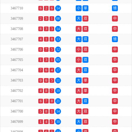
3467710
6
2
6
14
小
单
错
3467709
2
5
1
08
大
双
中
3467708
8
3
3
14
大
双
中
3467707
4
1
8
13
大
双
错
3467706
0
7
5
12
小
双
中
3467705
1
3
1
05
小
双
中
3467704
7
6
4
17
大
双
中
3467703
0
6
5
11
大
单
中
3467702
4
8
7
19
大
单
中
3467701
6
7
8
21
大
双
中
3467700
5
8
1
14
大
双
中
3467699
1
4
5
10
大
双
中