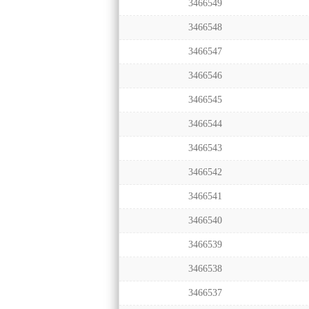
3466549
3466548
3466547
3466546
3466545
3466544
3466543
3466542
3466541
3466540
3466539
3466538
3466537