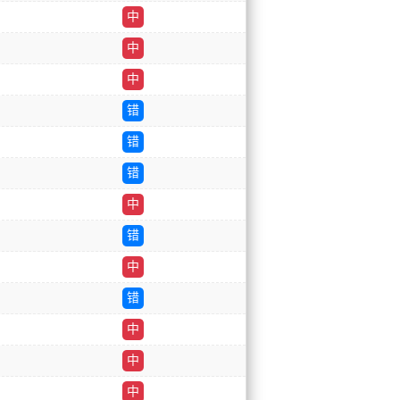
中
中
中
错
错
错
中
错
中
错
中
中
中