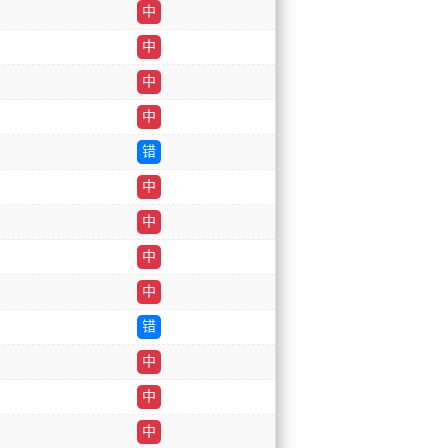
中
中
中
中
错
中
中
中
中
错
中
中
中