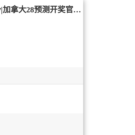
永久地址:28yc.Com 加拿大28-PC加拿大-加拿大pc预测结果走势|加拿大28预测开奖官网咪牌|加拿大预测28在线预测官网_专注研究!