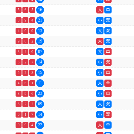
16
大
单
5
6
5
21
小
双
8
9
4
13
大
双
4
0
9
19
大
双
9
8
2
07
大
单
3
4
0
14
小
双
5
2
7
15
小
单
5
2
8
11
大
单
4
6
1
23
小
单
8
9
6
09
大
双
5
2
2
14
小
双
6
1
7
22
大
单
9
9
4