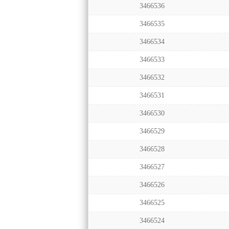
3466536
3466535
3466534
3466533
3466532
3466531
3466530
3466529
3466528
3466527
3466526
3466525
3466524