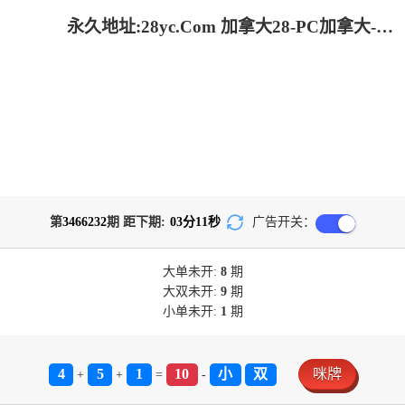
永久地址:28yc.Com 加拿大28-PC加拿大-加拿大pc预测结果走势|加拿大28预测开奖官网咪牌|加拿大预测28在线预测官网_专注研究!
第
3466232
期 距下期:
03
分
11
秒
广告开关：
大单
未开:
8
期
大双
未开:
9
期
小单
未开:
1
期
4
5
1
10
小
双
咪牌
+
+
=
-