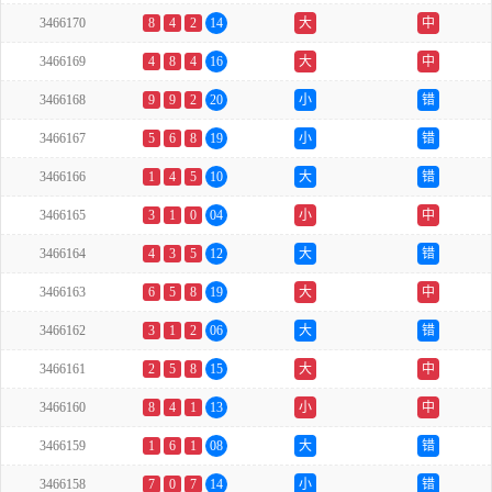
3466170
8
4
2
14
大
中
3466169
4
8
4
16
大
中
3466168
9
9
2
20
小
错
3466167
5
6
8
19
小
错
3466166
1
4
5
10
大
错
3466165
3
1
0
04
小
中
3466164
4
3
5
12
大
错
3466163
6
5
8
19
大
中
3466162
3
1
2
06
大
错
3466161
2
5
8
15
大
中
3466160
8
4
1
13
小
中
3466159
1
6
1
08
大
错
3466158
7
0
7
14
小
错