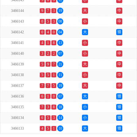
3466145
3
0
9
12
小
中
3466144
9
7
3
19
大
中
3466143
0
5
3
08
小
中
3466142
0
4
0
04
大
错
3466141
4
1
8
13
小
中
3466140
3
2
2
07
小
中
3466139
5
9
7
21
大
中
3466138
5
5
1
11
小
中
3466137
7
7
5
19
大
中
3466136
6
1
0
07
大
错
3466135
7
3
8
18
小
错
3466134
6
5
3
14
小
错
3466133
4
5
1
10
大
错