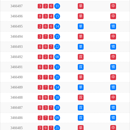
3466497
3
2
6
11
单
中
3466496
8
3
4
15
单
中
3466495
2
6
6
14
单
错
3466494
3
7
5
15
单
中
3466493
6
9
7
22
单
错
3466492
0
2
6
08
双
中
3466491
6
3
2
11
双
错
3466490
5
7
9
21
单
中
3466489
3
7
4
14
单
错
3466488
6
9
1
16
双
中
3466487
9
3
7
19
双
错
3466486
2
7
0
09
双
错
3466485
5
9
7
21
单
中