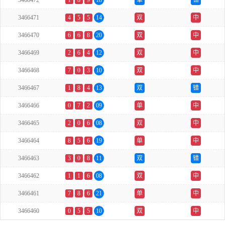
3466472
1
8
9
18
单
错
3466471
4
5
5
14
双
中
3466470
6
6
8
20
双
中
3466469
2
6
4
12
双
中
3466468
7
0
3
10
双
中
3466467
1
8
4
13
双
错
3466466
0
7
2
09
单
中
3466465
2
0
6
08
双
中
3466464
8
5
6
19
单
中
3466463
3
0
8
11
双
错
3466462
1
1
6
08
双
中
3466461
7
8
6
21
单
中
3466460
0
5
5
10
双
中