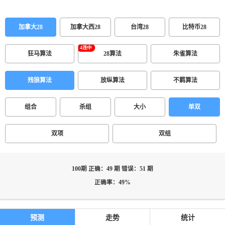
加拿大28
加拿大西28
台湾28
比特币28
狂马算法
28算法
朱雀算法
残狼算法
放纵算法
不羁算法
组合
杀组
大小
单双
双项
双组
100期 正确：49 期 错误：51 期
正确率：49%
预测
走势
统计