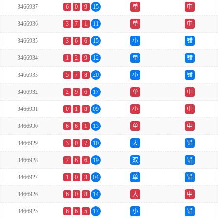
3466937
6
0
9
15
单
中
3466936
3
7
1
11
单
中
3466935
3
6
6
15
小
错
3466934
1
2
9
12
单
错
3466933
5
7
8
20
小
错
3466932
2
9
6
17
单
中
3466931
0
1
8
09
小
中
3466930
6
6
1
13
单
中
3466929
3
0
7
10
大
错
3466928
7
6
6
19
双
错
3466927
1
0
3
04
单
错
3466926
6
0
8
14
大
中
3466925
6
6
5
17
小
错