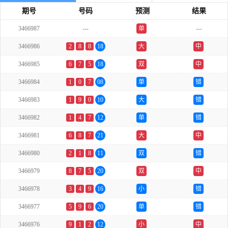
期号
号码
预测
结果
3466987
---
单
---
3466986
2
8
8
18
大
中
3466985
6
7
5
18
双
中
3466984
1
0
7
08
单
错
3466983
1
9
0
10
大
错
3466982
1
4
7
12
单
错
3466981
6
8
7
21
大
中
3466980
2
1
8
11
双
错
3466979
8
7
5
20
双
中
3466978
3
4
9
16
小
错
3466977
5
9
6
20
单
错
3466976
9
1
2
12
小
中